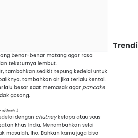
Trend
yang benar-benar matang agar rasa
dan teksturnya lembut.
ir, tambahkan sedikit tepung kedelai untuk
liknya, tambahkan air jika terlalu kental.
erlalu besar saat memasak agar
pancake
dak gosong.
om/GeriArt)
edelai dengan
chutney
kelapa atau saus
atan khas India. Menambahkan selai
ak masalah, lho. Bahkan kamu juga bisa