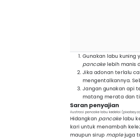
Gunakan labu kuning 
pancake
lebih manis 
Jika adonan terlalu ca
mengentalkannya. Seba
Jangan gunakan api t
matang merata dan ti
Saran penyajian
ilustrasi pancake labu kedelai (pixabay.c
Hidangkan
pancake
labu k
kari untuk menambah kelez
maupun sirup
maple
juga t