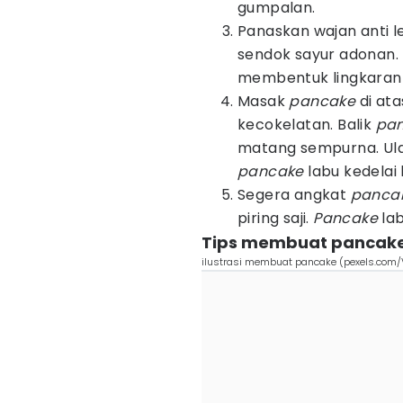
gumpalan.
Panaskan wajan anti l
sendok sayur adonan. 
membentuk lingkaran 
Masak
pancake
di ata
kecokelatan. Balik
pa
matang sempurna. Ula
pancake
labu kedelai 
Segera angkat
panca
piring saji.
Pancake
lab
Tips membuat pancake 
ilustrasi membuat pancake (pexels.com/