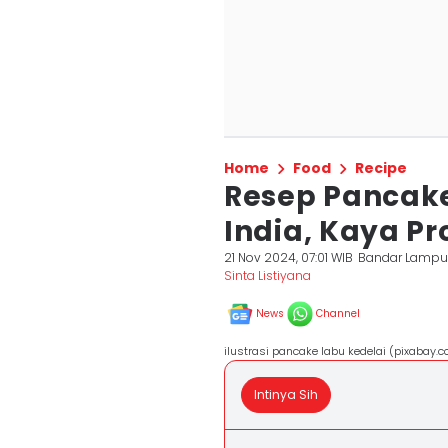
Home
Food
Recipe
Resep Pancake
India, Kaya Pr
21 Nov 2024, 07:01 WIB
Bandar Lamp
Sinta Listiyana
News
Channel
ilustrasi pancake labu kedelai (pixaba
Intinya Sih