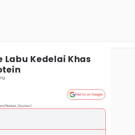
 Labu Kedelai Khas
otein
ung
Add Us on Google
y.com/Nadya_Grunau)