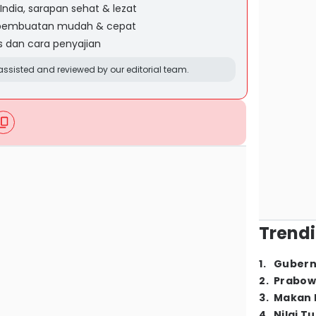
India, sarapan sehat & lezat
 pembuatan mudah & cepat
s dan cara penyajian
ssisted and reviewed by our editorial team.
Trendi
1
.
Gubern
2
.
Prabow
3
.
Makan B
4
.
Nilai T