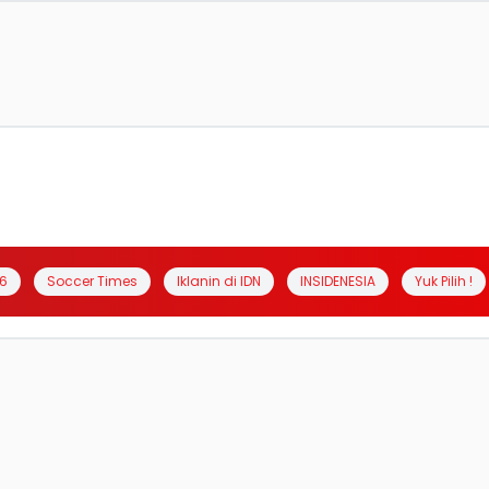
6
Soccer Times
Iklanin di IDN
INSIDENESIA
Yuk Pilih !