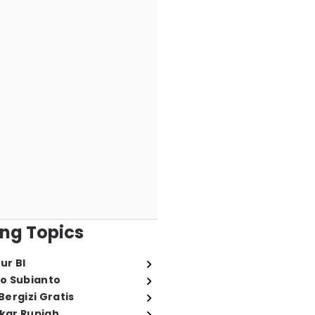
ng Topics
ur BI
o Subianto
ergizi Gratis
ukar Rupiah