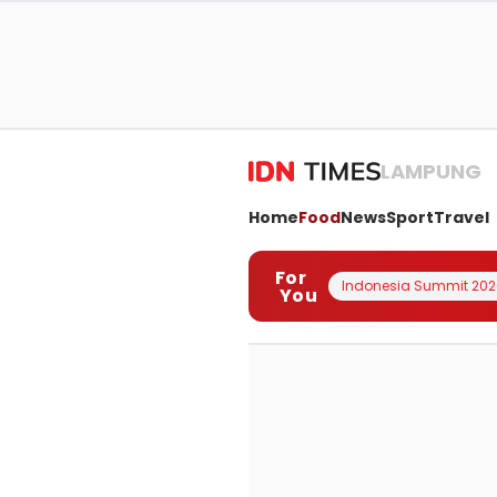
LAMPUNG
Home
Food
News
Sport
Travel
For
Indonesia Summit 202
You