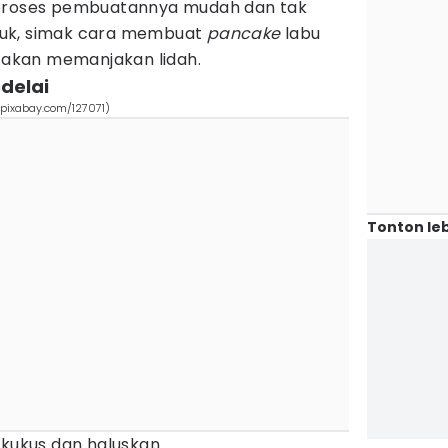
 proses pembuatannya mudah dan tak
Yuk, simak cara membuat
pancake
labu
a akan memanjakan lidah.
delai
(pixabay.com/127071)
Tonton leb
 kukus dan haluskan