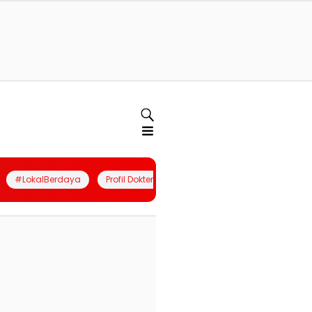
#LokalBerdaya
Profil Dokter
Quiz
Join Community