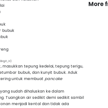
More 
lai
u
buk
r bubuk
ubuk
reng
Birgit_H)
 masukkan tepung kedelai, tepung terigu,
ketumbar bubuk, dan kunyit bubuk. Aduk
kering untuk membuat
pancake
 yang sudah dihaluskan ke dalam
. Tuangkan air sedikit demi sedikit sambil
donan menjadi kental dan tidak ada