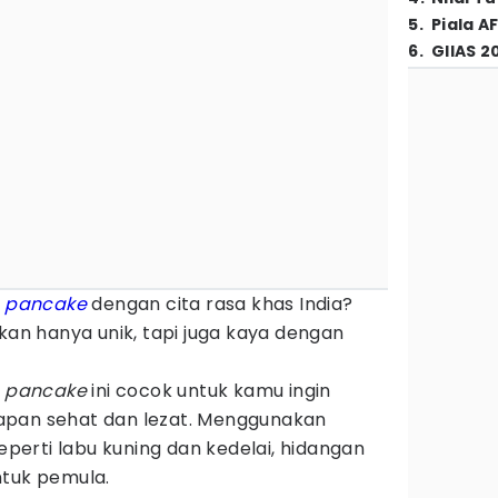
5
.
Piala A
6
.
GIIAS 2
a
pancake
dengan cita rasa khas India?
ukan hanya unik, tapi juga kaya dengan
,
pancake
ini cocok untuk kamu ingin
apan sehat dan lezat. Menggunakan
erti labu kuning dan kedelai, hidangan
ntuk pemula.