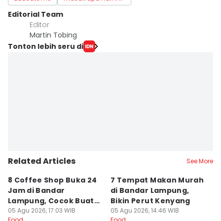
Editorial Team
Editor
Martin Tobing
Tonton lebih seru di
Related Articles
See More
8 Coffee Shop Buka 24
7 Tempat Makan Murah
Ni
Jam di Bandar
di Bandar Lampung,
L
Lampung, Cocok Buat
Bikin Perut Kenyang
J
Begadang
05 Agu 2026, 17:03 WIB
05 Agu 2026, 14:46 WIB
L
29
Food
Food
Fo