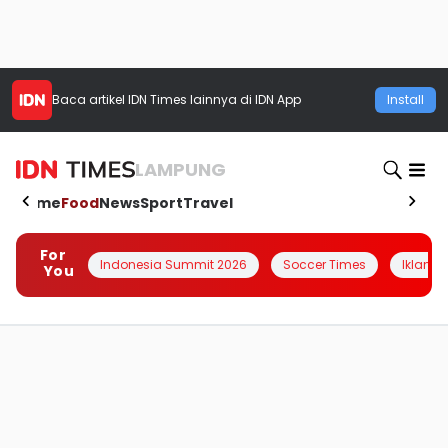
Baca artikel
IDN Times
lainnya di IDN App
Install
LAMPUNG
Home
Food
News
Sport
Travel
For
Indonesia Summit 2026
Soccer Times
Iklanin 
You