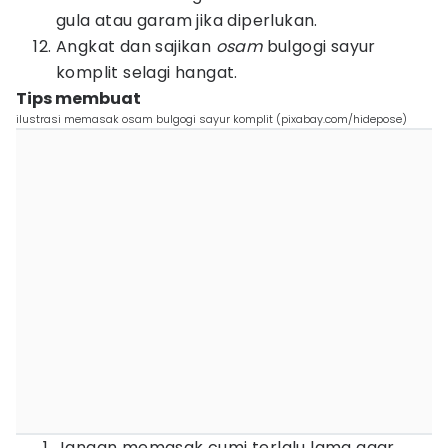
gula atau garam jika diperlukan.
Angkat dan sajikan
osam
bulgogi sayur
komplit selagi hangat.
Tips membuat
ilustrasi memasak osam bulgogi sayur komplit (pixabay.com/hidepose)
Jangan memasak cumi terlalu lama agar