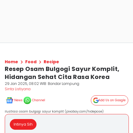
Home
Food
Recipe
Resep Osam Bulgogi Sayur Komplit,
Hidangan Sehat Cita Rasa Korea
29 Jan 2025, 08:02 WIB
Bandar Lampung
Sinta Listiyana
News
Channel
Add Us on Google
ilustrasi osam bulgogi sayur komplit (pixabay.com/hidepose)
Intinya Sih