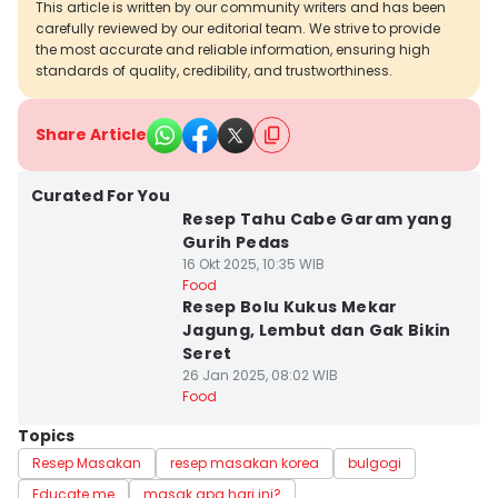
This article is written by our community writers and has been
carefully reviewed by our editorial team. We strive to provide
the most accurate and reliable information, ensuring high
standards of quality, credibility, and trustworthiness.
Share Article
Curated For You
Resep Tahu Cabe Garam yang
Gurih Pedas
16 Okt 2025, 10:35 WIB
Food
Resep Bolu Kukus Mekar
Jagung, Lembut dan Gak Bikin
Seret
26 Jan 2025, 08:02 WIB
Food
Topics
Resep Masakan
resep masakan korea
bulgogi
Educate me
masak apa hari ini?