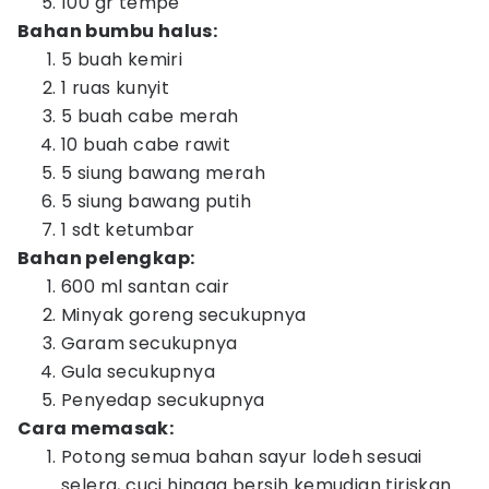
100 gr tempe
Bahan bumbu halus:
5 buah kemiri
1 ruas kunyit
5 buah cabe merah
10 buah cabe rawit
5 siung bawang merah
5 siung bawang putih
1 sdt ketumbar
Bahan pelengkap:
600 ml santan cair
Minyak goreng secukupnya
Garam secukupnya
Gula secukupnya
Penyedap secukupnya
Cara memasak:
Potong semua bahan sayur lodeh sesuai
selera, cuci hingga bersih kemudian tiriskan.