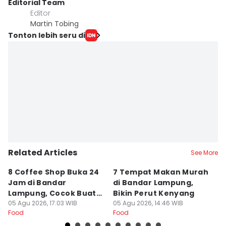
Editorial Team
Editor
Martin Tobing
Tonton lebih seru di
Related Articles
See More
8 Coffee Shop Buka 24
7 Tempat Makan Murah
Ni
Jam di Bandar
di Bandar Lampung,
L
Lampung, Cocok Buat
Bikin Perut Kenyang
J
Begadang
05 Agu 2026, 17:03 WIB
05 Agu 2026, 14:46 WIB
L
29
Food
Food
Fo