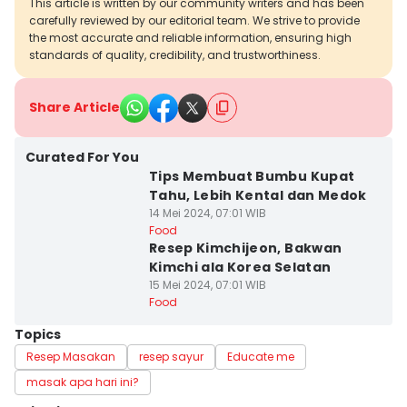
This article is written by our community writers and has been
carefully reviewed by our editorial team. We strive to provide
the most accurate and reliable information, ensuring high
standards of quality, credibility, and trustworthiness.
Share Article
Curated For You
Tips Membuat Bumbu Kupat
Tahu, Lebih Kental dan Medok
14 Mei 2024, 07:01 WIB
Food
Resep Kimchijeon, Bakwan
Kimchi ala Korea Selatan
15 Mei 2024, 07:01 WIB
Food
Topics
Resep Masakan
resep sayur
Educate me
masak apa hari ini?