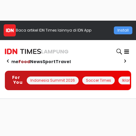
Baca artikel
IDN Times
lainnya di IDN App
Install
LAMPUNG
Home
Food
News
Sport
Travel
For
Indonesia Summit 2026
Soccer Times
Iklanin 
You