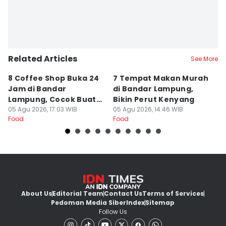
Related Articles
See More
8 Coffee Shop Buka 24
7 Tempat Makan Murah
Ni
Jam di Bandar
di Bandar Lampung,
L
Lampung, Cocok Buat
Bikin Perut Kenyang
J
Begadang
05 Agu 2026, 17:03 WIB
05 Agu 2026, 14:46 WIB
L
29
Food
Food
Fo
About Us
Editorial Team
Contact Us
Terms of Services
Pedoman Media Siber
Index
Sitemap
Follow Us