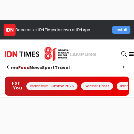
Baca artikel
IDN Times
lainnya di IDN App
Install
LAMPUNG
Home
Food
News
Sport
Travel
For
Indonesia Summit 2026
Soccer Times
Iklanin 
You