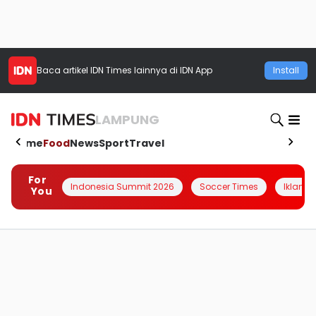
Baca artikel
IDN Times
lainnya di IDN App
Install
LAMPUNG
Home
Food
News
Sport
Travel
For
Indonesia Summit 2026
Soccer Times
Iklanin 
You