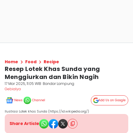
Home
Food
Recipe
Resep Lotek Khas Sunda yang
Menggiurkan dan Bikin Nagih
17 Mar 2025, 11:05 WIB
Bandar Lampung
Gebialya
News
Channel
Add Us on Google
Ilustrasi Lotek khas Sunda (https://id.wikipedia.org/)
Share Article