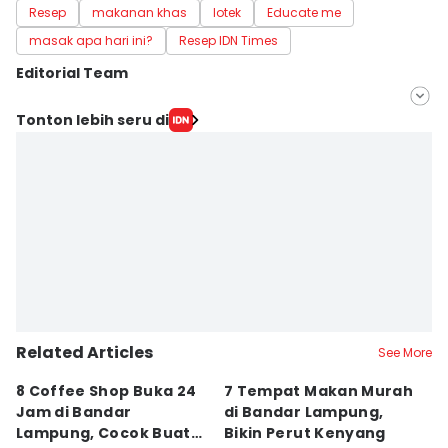
Resep
makanan khas
lotek
Educate me
masak apa hari ini?
Resep IDN Times
Editorial Team
Editor
Tonton lebih seru di
Retno Rahayu
Editor
Martin Tobing
Related Articles
See More
8 Coffee Shop Buka 24
7 Tempat Makan Murah
Ni
Jam di Bandar
di Bandar Lampung,
L
Lampung, Cocok Buat
Bikin Perut Kenyang
J