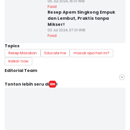
05 Jul 2024, 16:01 WIB
Food
Resep Apem Singkong Empuk
dan Lembut, Praktis tanpa
Mikser!
03 Jul 2024, 07:01 WIB
Food
Topics
Resep Masakan
Educate me
masak apa hari ini?
kaikai-now
Editorial Team
Editor
Tonton lebih seru di
Mayang Ulfah Narimanda
Editor
Martin Tobing