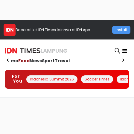
Baca artikel
IDN Times
lainnya di IDN App
Install
LAMPUNG
Home
Food
News
Sport
Travel
For
Indonesia Summit 2026
Soccer Times
Iklanin 
You