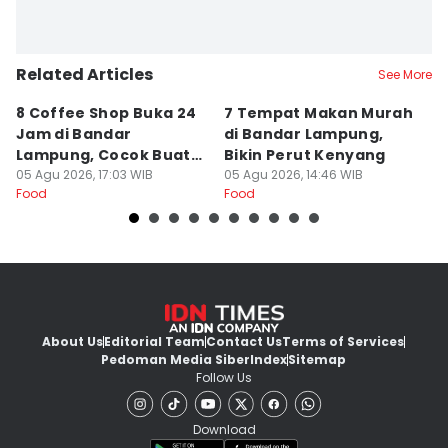
Related Articles
See More
8 Coffee Shop Buka 24
7 Tempat Makan Murah
Ni
Jam di Bandar
di Bandar Lampung,
L
Lampung, Cocok Buat
Bikin Perut Kenyang
J
Begadang
05 Agu 2026, 17:03 WIB
05 Agu 2026, 14:46 WIB
L
29
Food
Food
Fo
About Us
Editorial Team
Contact Us
Terms of Services
Pedoman Media Siber
Index
Sitemap
Follow Us
Download