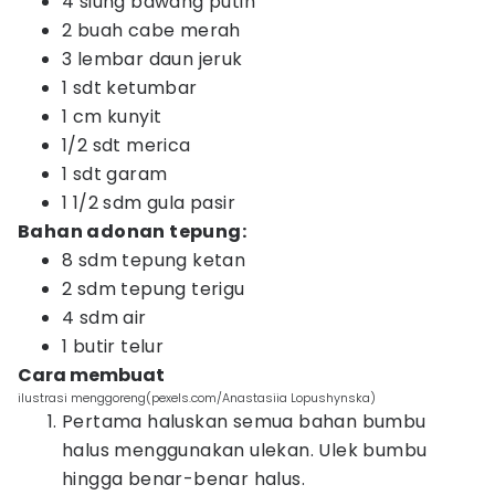
4 siung bawang putih
2 buah cabe merah
3 lembar daun jeruk
1 sdt ketumbar
1 cm kunyit
1/2 sdt merica
1 sdt garam
1 1/2 sdm gula pasir
Bahan adonan tepung:
8 sdm tepung ketan
2 sdm tepung terigu
4 sdm air
1 butir telur
Cara membuat
ilustrasi menggoreng(pexels.com/Anastasiia Lopushynska)
Pertama haluskan semua bahan bumbu
halus menggunakan ulekan. Ulek bumbu
hingga benar-benar halus.