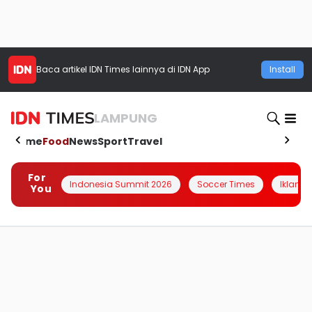
Baca artikel
IDN Times
lainnya di IDN App
Install
LAMPUNG
Home
Food
News
Sport
Travel
For
Indonesia Summit 2026
Soccer Times
Iklanin 
You