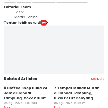
Editorial Team
Editor
Martin Tobing
Tonton lebih seru di
Related Articles
See More
8 Coffee Shop Buka 24
7 Tempat Makan Murah
Ni
Jam di Bandar
di Bandar Lampung,
L
Lampung, Cocok Buat
Bikin Perut Kenyang
J
Begadang
05 Agu 2026, 17:03 WIB
05 Agu 2026, 14:46 WIB
L
29
Food
Food
Fo