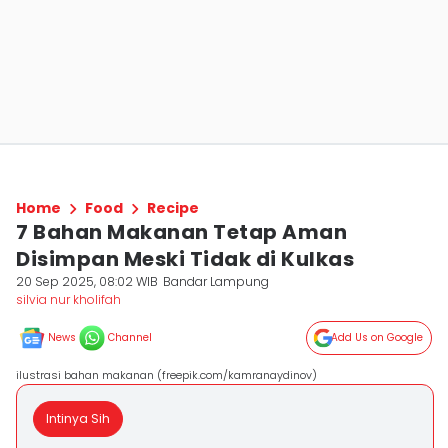
Home
Food
Recipe
7 Bahan Makanan Tetap Aman
Disimpan Meski Tidak di Kulkas
20 Sep 2025, 08:02 WIB
Bandar Lampung
silvia nur kholifah
News
Channel
Add Us on Google
ilustrasi bahan makanan (freepik.com/kamranaydinov)
Intinya Sih