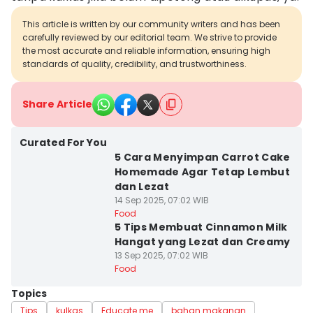
This article is written by our community writers and has been
carefully reviewed by our editorial team. We strive to provide
the most accurate and reliable information, ensuring high
standards of quality, credibility, and trustworthiness.
Share Article
Curated For You
5 Cara Menyimpan Carrot Cake
Homemade Agar Tetap Lembut
dan Lezat
14 Sep 2025, 07:02 WIB
Food
5 Tips Membuat Cinnamon Milk
Hangat yang Lezat dan Creamy
13 Sep 2025, 07:02 WIB
Food
Topics
Tips
kulkas
Educate me
bahan makanan