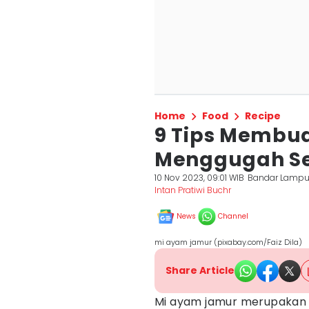
Home
Food
Recipe
9 Tips Membu
Menggugah Se
10 Nov 2023, 09:01 WIB
Bandar Lamp
Intan Pratiwi Buchr
News
Channel
mi ayam jamur (pixabay.com/Faiz Dila)
Share Article
Mi ayam jamur merupakan s