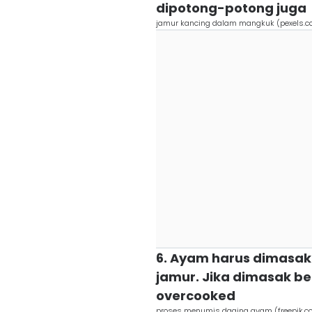
dipotong-potong juga
jamur kancing dalam mangkuk (pexels.c
6. Ayam harus dimasak
jamur. Jika dimasak b
overcooked
proses menumis daging ayam (freepik.co