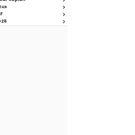
tus
FF
026