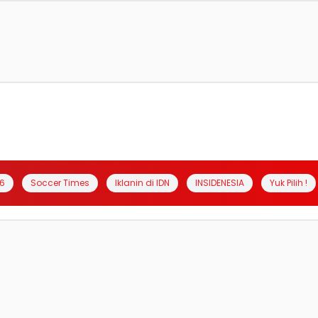
6
Soccer Times
Iklanin di IDN
INSIDENESIA
Yuk Pilih !