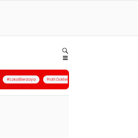
#LokalBerdaya
Profil Dokter
Quiz
Join Community