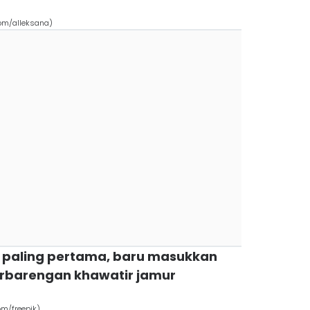
om/alleksana)
 paling pertama, baru masukkan
erbarengan khawatir jamur
m/freepik)