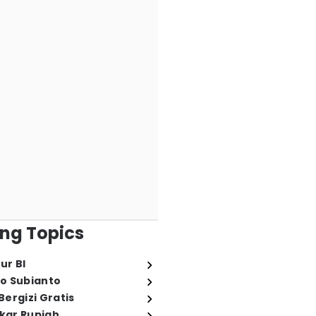
ng Topics
ur BI
o Subianto
ergizi Gratis
ukar Rupiah