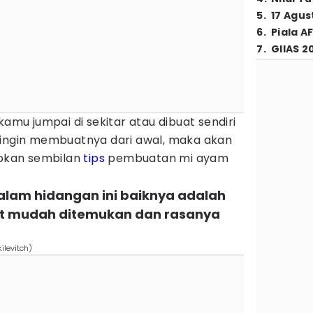
5
.
17 Agus
6
.
Piala A
7
.
GIIAS 2
kamu jumpai di sekitar atau dibuat sendiri
 ingin membuatnya dari awal, maka akan
apkan sembilan
tips
pembuatan mi ayam
dalam hidangan ini baiknya adalah
but mudah ditemukan dan rasanya
ilevitch)