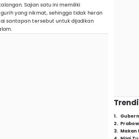
langan. Sajian satu ini memiliki
gurih yang nikmat, sehingga tidak heran
i santapan tersebut untuk dijadikan
alam.
Trendi
1
.
Gubern
2
.
Prabow
3
.
Makan B
4
.
Nilai T