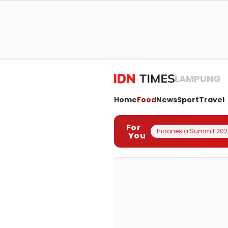
LAMPUNG
Home
Food
News
Sport
Travel
For
Indonesia Summit 202
You