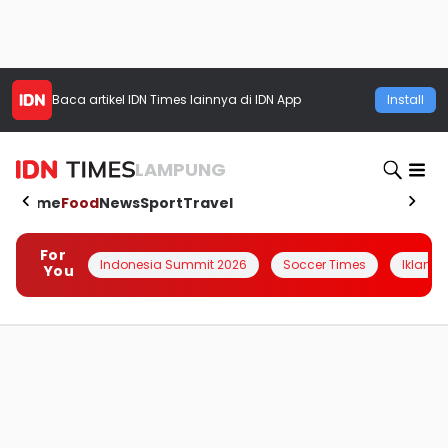
Baca artikel
IDN Times
lainnya di IDN App
Install
LAMPUNG
Home
Food
News
Sport
Travel
For
Indonesia Summit 2026
Soccer Times
Iklanin 
You