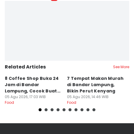
Silviana
Editor
Martin Tobing
Related Articles
See More
8 Coffee Shop Buka 24
7 Tempat Makan Murah
Ni
Jam di Bandar
di Bandar Lampung,
L
Lampung, Cocok Buat
Bikin Perut Kenyang
J
Begadang
05 Agu 2026, 17:03 WIB
05 Agu 2026, 14:46 WIB
L
29
Food
Food
Fo