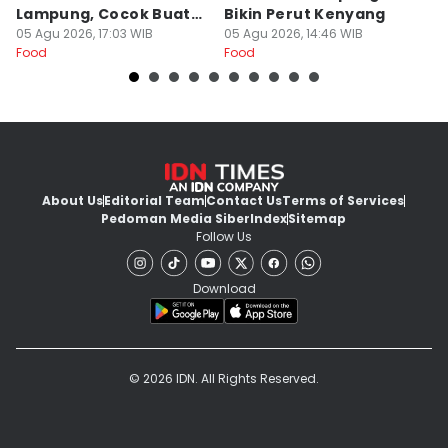
Lampung, Cocok Buat
Bikin Perut Kenyang
J
Begadang
05 Agu 2026, 17:03 WIB
05 Agu 2026, 14:46 WIB
L
29
Food
Food
Fo
About Us
Editorial Team
Contact Us
Terms of Services
Pedoman Media Siber
Index
Sitemap
Follow Us
Download
© 2026 IDN. All Rights Reserved.