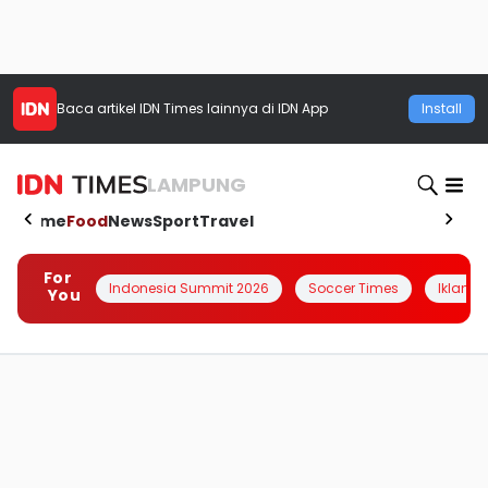
Baca artikel
IDN Times
lainnya di IDN App
Install
LAMPUNG
Home
Food
News
Sport
Travel
For
Indonesia Summit 2026
Soccer Times
Iklanin 
You