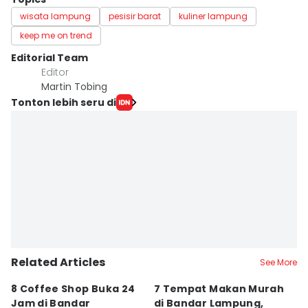
wisata lampung
pesisir barat
kuliner lampung
keep me on trend
Editorial Team
Editor
Martin Tobing
Tonton lebih seru di
Related Articles
See More
8 Coffee Shop Buka 24
7 Tempat Makan Murah
Ni
Jam di Bandar
di Bandar Lampung,
L