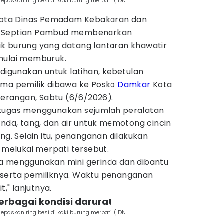
paskan ring besi di kaki burung merpati. (IDN
ggota Dinas Pemadam Kebakaran dan
, Septian Pambud membenarkan
k burung yang datang lantaran khawatir
mulai memburuk.
 digunakan untuk latihan, kebetulan
ama pemilik dibawa ke Posko
Damkar
Kota
eterangan, Sabtu (6/6/2026).
etugas menggunakan sejumlah peralatan
inda, tang, dan air untuk memotong cincin
ng. Selain itu, penanganan dilakukan
k melukai merpati tersebut.
a menggunakan mini gerinda dan dibantu
 serta pemiliknya. Waktu penanganan
t," lanjutnya.
erbagai kondisi darurat
paskan ring besi di kaki burung merpati. (IDN