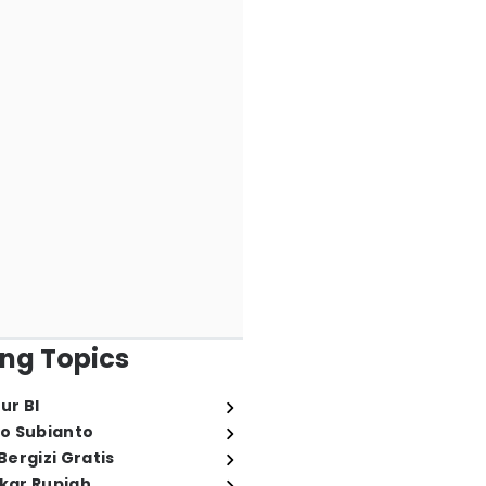
ng Topics
ur BI
o Subianto
ergizi Gratis
ukar Rupiah