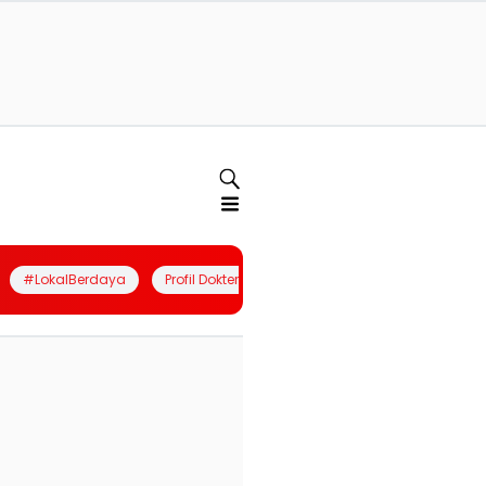
#LokalBerdaya
Profil Dokter
Quiz
Join Community