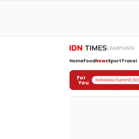
LAMPUNG
Home
Food
News
Sport
Travel
For
Indonesia Summit 202
You