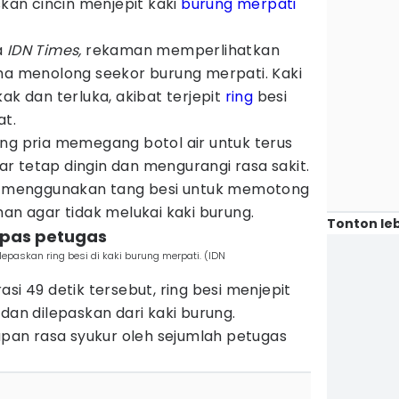
an cincin menjepit kaki
burung merpati
a
IDN Times,
rekaman memperlihatkan
ama menolong seekor burung merpati. Kaki
 dan terluka, akibat terjepit
ring
besi
at.
ang pria memegang botol air untuk terus
r tetap dingin dan mengurangi rasa sakit.
ya menggunakan tang besi untuk memotong
han agar tidak melukai kaki burung.
Tonton leb
lepas petugas
paskan ring besi di kaki burung merpati. (IDN
si 49 detik tersebut, ring besi menjepit
dan dilepaskan dari kaki burung.
capan rasa syukur oleh sejumlah petugas