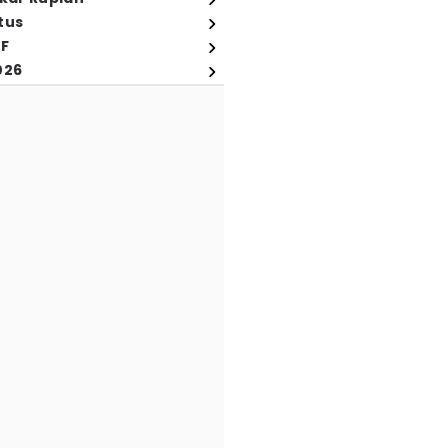
tus
FF
026