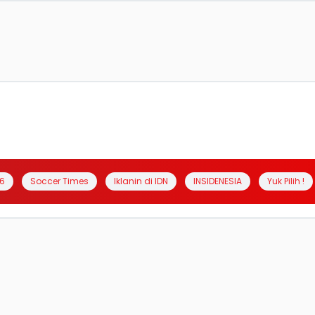
6
Soccer Times
Iklanin di IDN
INSIDENESIA
Yuk Pilih !