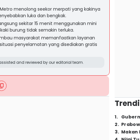
Metro menolong seekor merpati yang kakinya
 menyebabkan luka dan bengkak.
langsung sekitar 15 menit menggunakan mini
 kaki burung tidak semakin terluka.
imbau masyarakat memanfaatkan layanan
 situasi penyelamatan yang disediakan gratis
ssisted and reviewed by our editorial team.
Trendi
1
.
Gubern
2
.
Prabow
3
.
Makan B
4
.
Nilai T