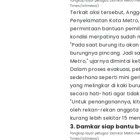
Tangkap layar petugas Damkar Metro mele
Times/Istimewa).
Terkait aksi tersebut, An
Penyelamatan Kota Metro
permintaan bantuan pemili
kondisi merpatinya sudah 
"Pada saat burung itu akan
burungnya pincang. Jadi s
Metro," ujarnya dimintai k
Dalam proses evakuasi, p
sederhana seperti mini ger
yang melingkar di kaki buru
secara hati-hati agar tida
"Untuk penanganannya, kit
oleh rekan-rekan anggota
kurang lebih sekitar 15 meni
3. Damkar siap bantu b
Tangkap layar petugas Damkar Metro mele
Times/Istimewa).