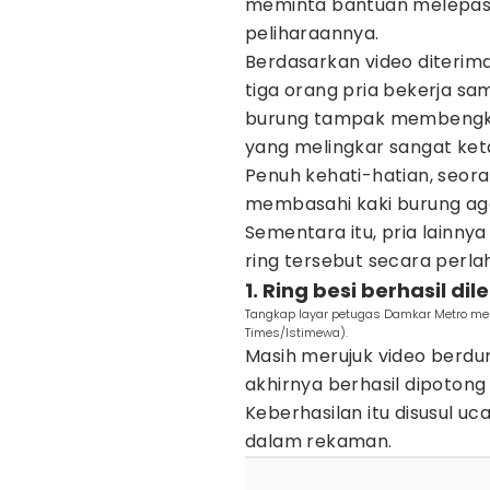
meminta bantuan melepask
peliharaannya.
Berdasarkan video diterim
tiga orang pria bekerja s
burung tampak membengkak
yang melingkar sangat ket
Penuh kehati-hatian, seor
membasahi kaki burung aga
Sementara itu, pria lainn
ring tersebut secara perla
1. Ring besi berhasil di
Tangkap layar petugas Damkar Metro mele
Times/Istimewa).
Masih merujuk video berdura
akhirnya berhasil dipotong 
Keberhasilan itu disusul u
dalam rekaman.