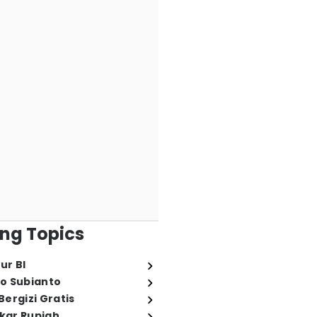
ng Topics
ur BI
o Subianto
ergizi Gratis
ukar Rupiah