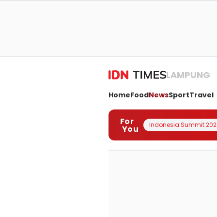
LAMPUNG
Home
Food
News
Sport
Travel
For
Indonesia Summit 202
You