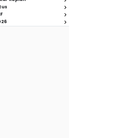
tus
FF
026