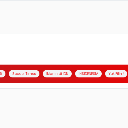
6
Soccer Times
Iklanin di IDN
INSIDENESIA
Yuk Pilih !