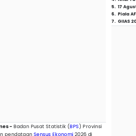
5
.
17 Agus
6
.
Piala A
7
.
GIIAS 2
mes -
Badan Pusat Statistik (
BPS
) Provinsi
an pendataan
Sensus Ekonomi
2026 di