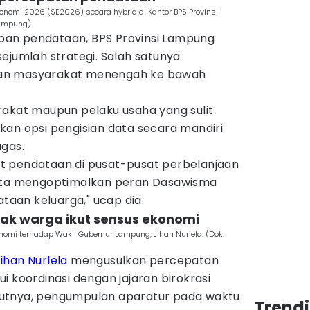
nomi 2026 (SE2026) secara hybrid di Kantor BPS Provinsi
ampung).
an pendataan, BPS Provinsi Lampung
ejumlah strategi. Salah satunya
an masyarakat menengah ke bawah
rakat maupun pelaku usaha yang sulit
kan opsi pengisian data secara mandiri
ugas.
t pendataan di pusat-pusat perbelanjaan
erta mengoptimalkan peran Dasawisma
aan keluarga," ucap dia.
ak warga ikut sensus ekonomi
i terhadap Wakil Gubernur Lampung, Jihan Nurlela. (Dok.
ihan Nurlela
mengusulkan percepatan
i koordinasi dengan jajaran birokrasi
utnya, pengumpulan aparatur pada waktu
Trend