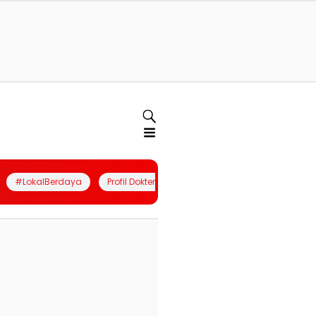
#LokalBerdaya
Profil Dokter
Quiz
Join Community