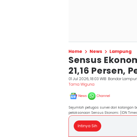
Home
News
Lampung
Sensus Ekono
21,16 Persen, 
01 Jul 2026, 18:03 WIB
Bandar Lampu
Tama Wiguna
News
Channel
Sejumlah petugas survei dari kalangan b
pelaksanaan Sensus Ekonomi. (IDN Times
Intinya Sih