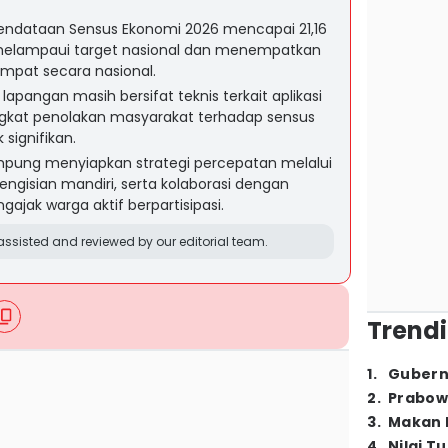
ndataan Sensus Ekonomi 2026 mencapai 21,16
, melampaui target nasional dan menempatkan
eempat secara nasional.
apangan masih bersifat teknis terkait aplikasi
gkat penolakan masyarakat terhadap sensus
signifikan.
pung menyiapkan strategi percepatan melalui
pengisian mandiri, serta kolaborasi dengan
gajak warga aktif berpartisipasi.
ssisted and reviewed by our editorial team.
Trendi
1
.
Gubern
2
.
Prabow
3
.
Makan B
4
.
Nilai T