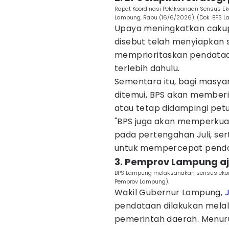
Rapat Koordinasi Pelaksanaan Sensus Eko
Lampung, Rabu (16/6/2026). (Dok. BPS L
Upaya meningkatkan cakup
disebut telah menyiapkan s
memprioritaskan pendata
terlebih dahulu.
Sementara itu, bagi masya
ditemui, BPS akan memberi
atau tetap didampingi pet
"BPS juga akan memperkua
pada pertengahan Juli, s
untuk mempercepat pendat
3. Pemprov Lampung aj
BPS Lampung melaksanakan sensus ekonom
Pemprov Lampung).
Wakil Gubernur Lampung,
J
pendataan dilakukan melalu
pemerintah daerah. Menur