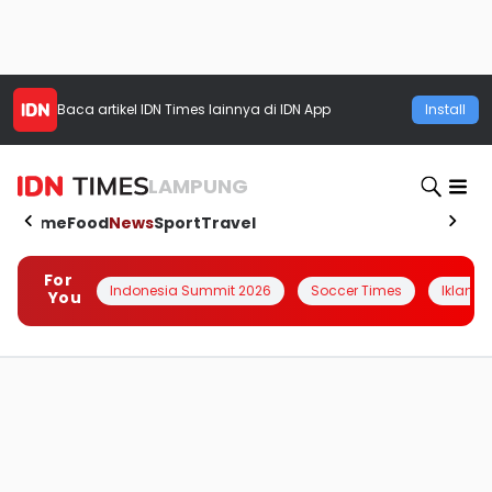
Baca artikel
IDN Times
lainnya di IDN App
Install
LAMPUNG
Home
Food
News
Sport
Travel
For
Indonesia Summit 2026
Soccer Times
Iklanin 
You