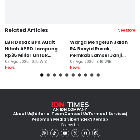
Related Articles
See More
LBH Desak BPK Audit
Warga Mengeluh Jalan
B
Hibah APBD Lampung
RA Basyid Rusak,
Pe
Rp35 Miliar untuk
Pemkab Lamsel Janji
P
Kejaksaan
07 Agu 2026, 16:15 WIB
Segera Perbaiki
07 Agu 2026, 13:16 WIB
D
07
News
News
Ne
About Us
Editorial Team
Contact Us
Terms of Services
Pedoman Media Siber
Index
Sitemap
Follow Us