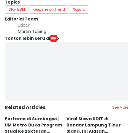
Topics
Stok BBM
Keep me on Trend
Nataru
Editorial Team
Editor
Martin Tobing
Tonton lebih seru di
Related Articles
See More
Pertama di Sumbagsel,
Viral Siswa SDIT di
C
UM Metro Buka Program
Bandar Lampung Tidur
d
Studi Kedokteran
Siang, Ini Alasan
B