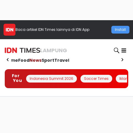
Baca artikel
IDN Times
lainnya di IDN App
Install
LAMPUNG
Home
Food
News
Sport
Travel
For
Indonesia Summit 2026
Soccer Times
Iklanin 
You