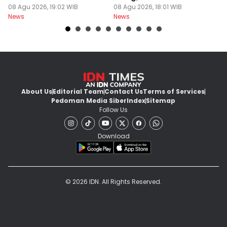
Hewan
08 Agu 2026, 19:02 WIB
Sekolah
08 Agu 2026, 18:01 WIB
08
News
News
Ne
About Us
Editorial Team
Contact Us
Terms of Services
Pedoman Media Siber
Index
Sitemap
Follow Us
Download
© 2026 IDN. All Rights Reserved.