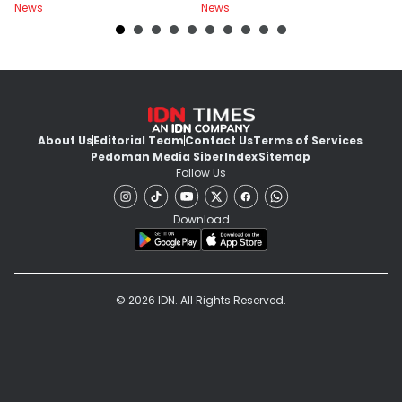
News
News
Ne
About Us
Editorial Team
Contact Us
Terms of Services
Pedoman Media Siber
Index
Sitemap
Follow Us
Download
© 2026 IDN. All Rights Reserved.