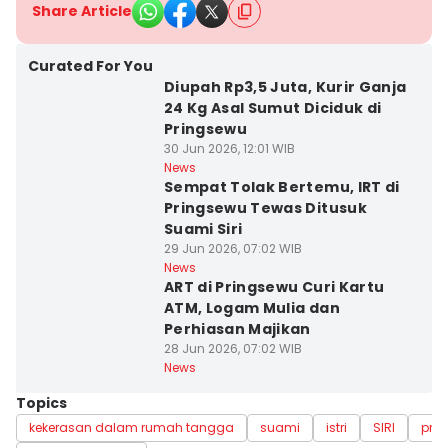
Share Article
Curated For You
Diupah Rp3,5 Juta, Kurir Ganja
24 Kg Asal Sumut Diciduk di
Pringsewu
30 Jun 2026, 12:01 WIB
News
Sempat Tolak Bertemu, IRT di
Pringsewu Tewas Ditusuk
Suami Siri
29 Jun 2026, 07:02 WIB
News
ART di Pringsewu Curi Kartu
ATM, Logam Mulia dan
Perhiasan Majikan
28 Jun 2026, 07:02 WIB
News
Topics
kekerasan dalam rumah tangga
suami
istri
SIRI
pri