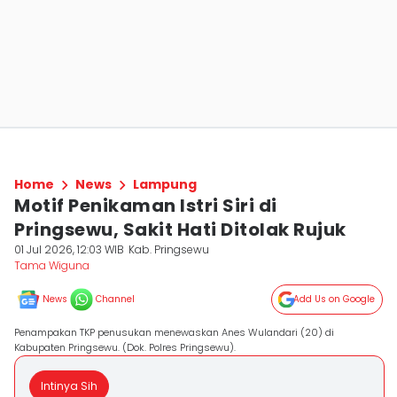
Home
News
Lampung
Motif Penikaman Istri Siri di
Pringsewu, Sakit Hati Ditolak Rujuk
01 Jul 2026, 12:03 WIB
Kab. Pringsewu
Tama Wiguna
News
Channel
Add Us on Google
Penampakan TKP penusukan menewaskan Anes Wulandari (20) di
Kabupaten Pringsewu. (Dok. Polres Pringsewu).
Intinya Sih