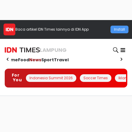
Baca artikel
IDN Times
lainnya di IDN App
Install
LAMPUNG
Home
Food
News
Sport
Travel
For
Indonesia Summit 2026
Soccer Times
Iklanin 
You