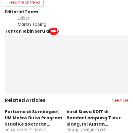
keep me on trend
Editorial Team
Editor
Martin Tobing
Tonton lebih seru di
Related Articles
See More
Pertama di Sumbagsel,
Viral Siswa SDIT di
C
UM Metro Buka Program
Bandar Lampung Tidur
d
Studi Kedokteran
Siang, Ini Alasan
B
Hewan
08 Agu 2026, 19:02 WIB
Sekolah
08 Agu 2026, 18:01 WIB
08