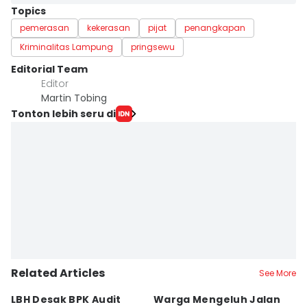
Topics
pemerasan
kekerasan
pijat
penangkapan
Kriminalitas Lampung
pringsewu
Editorial Team
Editor
Martin Tobing
Tonton lebih seru di
Related Articles
See More
LBH Desak BPK Audit
Warga Mengeluh Jalan
B