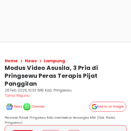
Home
News
Lampung
Modus Video Asusila, 3 Pria di
Pringsewu Peras Terapis Pijat
Panggilan
28 Feb 2026, 10:33 WIB
Kab. Pringsewu
Tama Wiguna
News
Channel
Add Us on Google
Personel Polsek Pringsewu Kota membekuk tersangka MM. (Dok. Polres
Pringsewu).