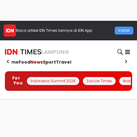
Baca artikel
IDN Times
lainnya di IDN App
Install
LAMPUNG
Home
Food
News
Sport
Travel
For
Indonesia Summit 2026
Soccer Times
Iklanin 
You