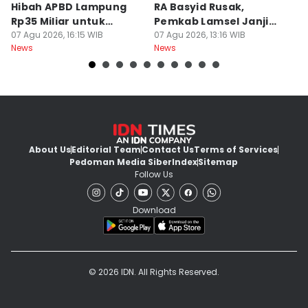
Hibah APBD Lampung
RA Basyid Rusak,
Pe
Rp35 Miliar untuk
Pemkab Lamsel Janji
P
Kejaksaan
07 Agu 2026, 16:15 WIB
Segera Perbaiki
07 Agu 2026, 13:16 WIB
D
07
News
News
Ne
About Us
Editorial Team
Contact Us
Terms of Services
Pedoman Media Siber
Index
Sitemap
Follow Us
Download
© 2026 IDN. All Rights Reserved.