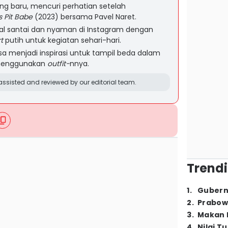
ang baru, mencuri perhatian setelah
s
Pit Babe
(2023) bersama Pavel Naret.
l santai dan nyaman di Instagram dengan
t
putih untuk kegiatan sehari-hari.
isa menjadi inspirasi untuk tampil beda dalam
menggunakan
outfit-
nnya.
ssisted and reviewed by our editorial team.
Trendi
1
.
Gubern
2
.
Prabow
3
.
Makan B
4
.
Nilai T