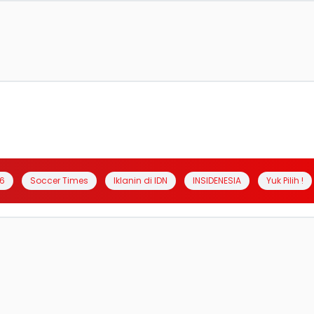
6
Soccer Times
Iklanin di IDN
INSIDENESIA
Yuk Pilih !