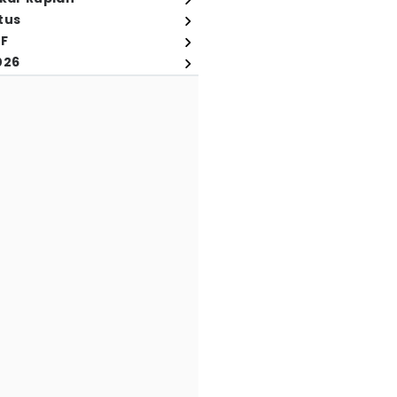
tus
FF
026