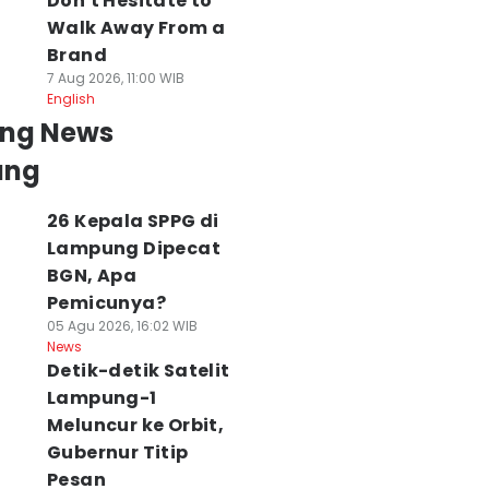
Don't Hesitate to
Walk Away From a
Brand
7 Aug 2026, 11:00 WIB
English
ing News
ung
26 Kepala SPPG di
Lampung Dipecat
BGN, Apa
Pemicunya?
05 Agu 2026, 16:02 WIB
News
Detik-detik Satelit
Lampung-1
Meluncur ke Orbit,
Gubernur Titip
Pesan