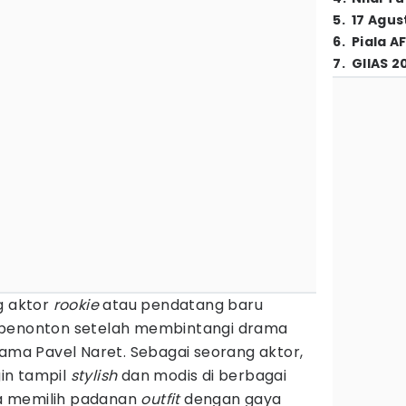
5
.
17 Agus
6
.
Piala A
7
.
GIIAS 2
g aktor
rookie
atau pendatang baru
 penonton setelah membintangi drama
ama Pavel Naret. Sebagai seorang aktor,
gin tampil
stylish
dan modis di berbagai
 ia memilih padanan
outfit
dengan gaya