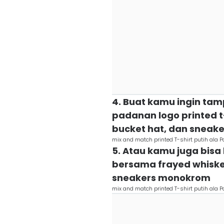
4. Buat kamu ingin ta
padanan logo printed t-
bucket hat, dan sneake
mix and match printed T-shirt putih ala 
5. Atau kamu juga bisa 
bersama frayed whisker
sneakers monokrom
mix and match printed T-shirt putih ala 