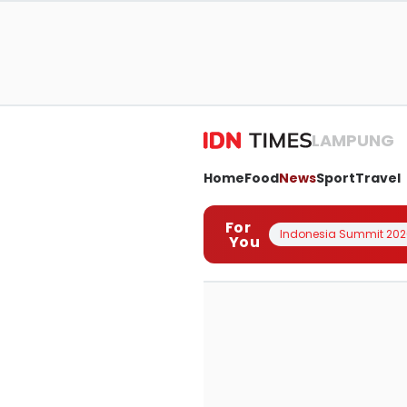
LAMPUNG
Home
Food
News
Sport
Travel
For
Indonesia Summit 202
You