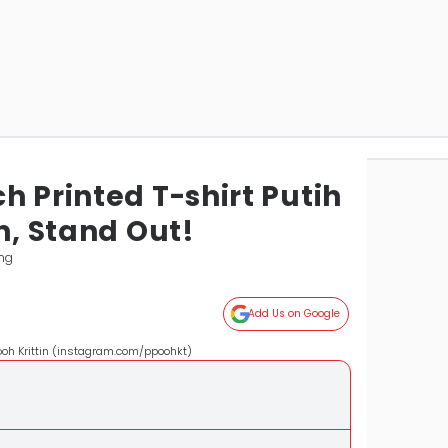
h Printed T-shirt Putih
in, Stand Out!
ng
Add Us on Google
Pooh Krittin (instagram.com/ppoohkt)