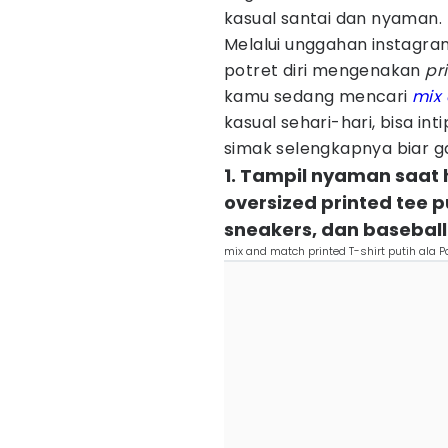
kasual santai dan nyaman.
Melalui unggahan instagram
potret diri mengenakan
pr
kamu sedang mencari
mix
kasual sehari-hari, bisa int
simak selengkapnya biar g
1. Tampil nyaman saa
oversized printed tee p
sneakers, dan baseball
mix and match printed T-shirt putih ala 