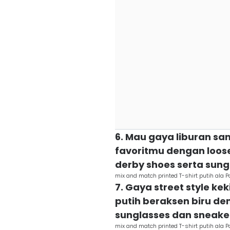
6. Mau gaya liburan san
favoritmu dengan loos
derby shoes serta sung
mix and match printed T-shirt putih ala 
7. Gaya street style ke
putih beraksen biru den
sunglasses dan sneake
mix and match printed T-shirt putih ala 