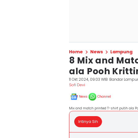
Home
News
Lampung
8 Mix and Matc
ala Pooh Kritt
11 Okt 2024, 09:03 WIB
Bandar Lampu
Sofi Devi
News
Channel
Mix and match printed T-shirt putih ala 
Intinya Sih