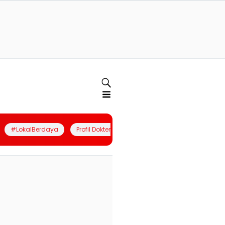
#LokalBerdaya
Profil Dokter
Quiz
Join Community