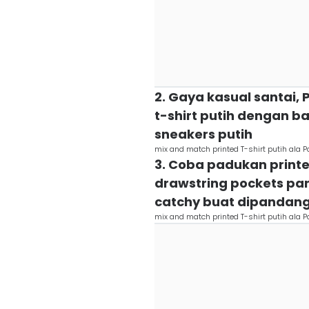
2. Gaya kasual santai,
t-shirt putih dengan b
sneakers putih
mix and match printed T-shirt putih ala 
3. Coba padukan printe
drawstring pockets p
catchy buat dipandan
mix and match printed T-shirt putih ala 