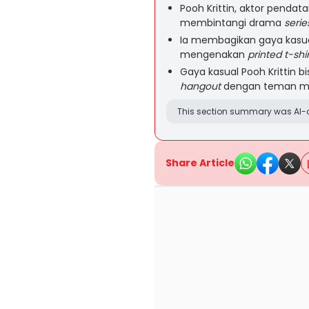
Pooh Krittin, aktor pendat
membintangi drama
serie
Ia membagikan gaya kasua
mengenakan
printed t-shir
Gaya kasual Pooh Krittin b
hangout
dengan teman 
This section summary was AI-a
Share Article