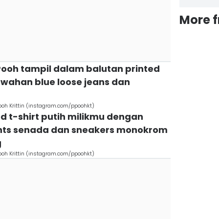
More 
 Pooh tampil dalam balutan printed
awahan blue loose jeans dan
Pooh Krittin (instagram.com/ppoohkt)
d t-shirt putih milikmu dengan
ants senada dan sneakers monokrom
g
Pooh Krittin (instagram.com/ppoohkt)