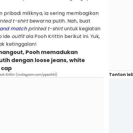
 pribadi miliknya, ia sering membagikan
inted t-shirt
bewarna putih. Nah, buat
 and match
printed t-shirt
untuk kegiatan
ip ide
outfit
ala Pooh Krittin berikut ini. Yuk,
ak ketinggalan!
t hangout, Pooh memadukan
utih dengan loose jeans, white
 cap
Tonton leb
Pooh Krittin (instagram.com/ppoohkt)