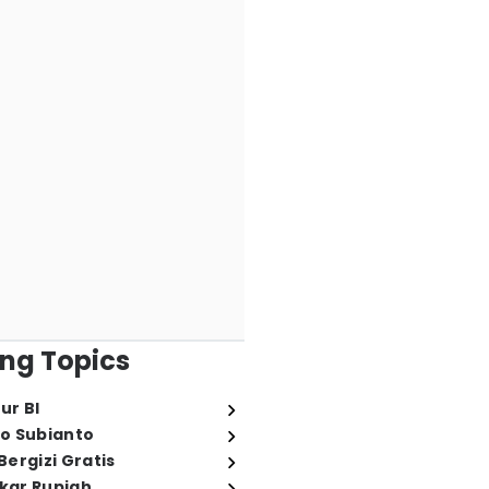
ng Topics
ur BI
o Subianto
ergizi Gratis
ukar Rupiah