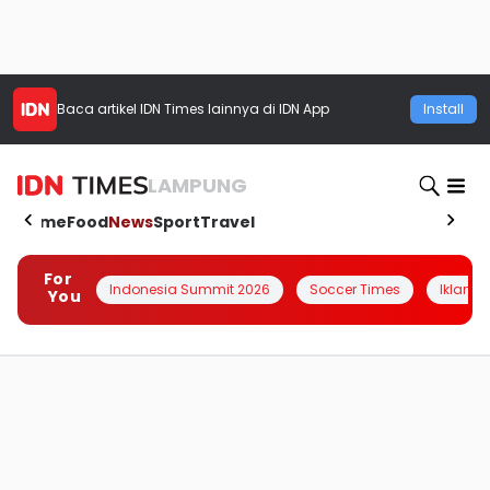
Baca artikel
IDN Times
lainnya di IDN App
Install
LAMPUNG
Home
Food
News
Sport
Travel
For
Indonesia Summit 2026
Soccer Times
Iklanin 
You