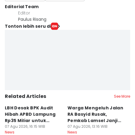
Editorial Team
Editor
Paulus Risang
Tonton lebih seru di
Related Articles
See More
LBH Desak BPK Audit
Warga Mengeluh Jalan
B
Hibah APBD Lampung
RA Basyid Rusak,
Pe
Rp35 Miliar untuk
Pemkab Lamsel Janji
P
Kejaksaan
07 Agu 2026, 16:15 WIB
Segera Perbaiki
07 Agu 2026, 13:16 WIB
D
07
News
News
Ne