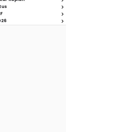
tus
FF
026