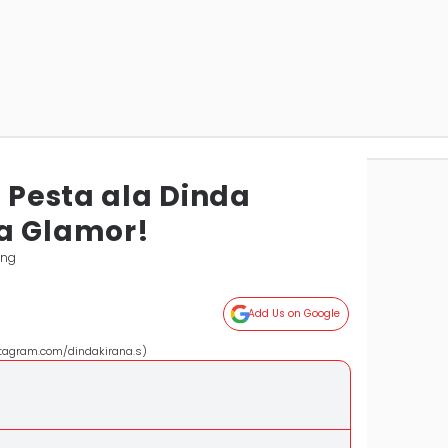
s Pesta ala Dinda
a Glamor!
ung
Add Us on Google
nstagram.com/dindakirana.s)