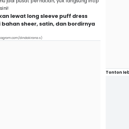
mu jadi pusat perhatian, yuk langsung intip
ini!
kan lewat long sleeve puff dress
 bahan sheer, satin, dan bordirnya
nstagram.com/dindakirana.s)
Tonton leb