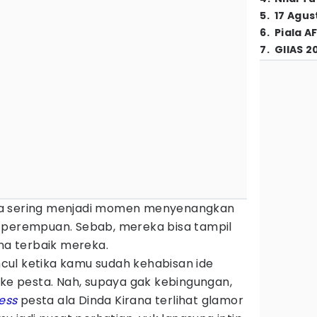
5
.
17 Agus
6
.
Piala A
7
.
GIIAS 2
ta sering menjadi momen menyenangkan
 perempuan. Sebab, mereka bisa tampil
a terbaik mereka.
ul ketika kamu sudah kehabisan ide
ke pesta. Nah, supaya gak kebingungan,
ess
pesta ala Dinda Kirana terlihat glamor