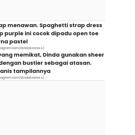
etap menawan. Spaghetti strap dress
 purple ini cocok dipadu open toe
rna pastel
nstagram.com/dindakirana.s)
 yang memikat, Dinda gunakan sheer
 dengan bustier sebagai atasan.
nis tampilannya
nstagram.com/dindakirana.s)