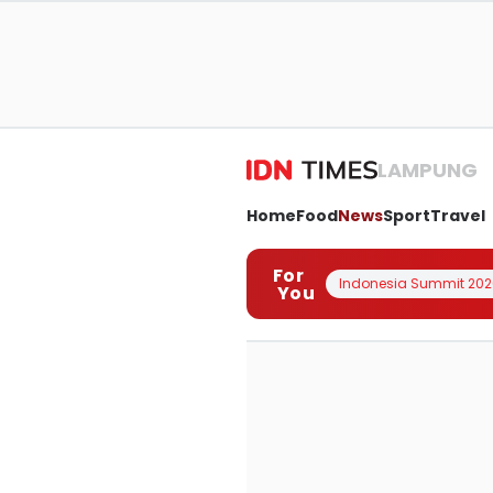
LAMPUNG
Home
Food
News
Sport
Travel
For
Indonesia Summit 202
You