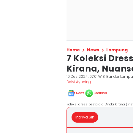
Home
News
Lampung
7 Koleksi Dres
Kirana, Nuans
10 Des 2024, 07:01 WIB
Bandar Lamp
Delvi Ayuning
News
Channel
koleksi dress pesta ala Dinda Kirana (i
Intinya Sih