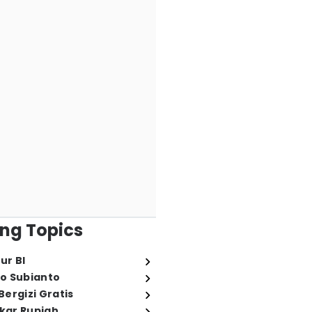
ng Topics
ur BI
o Subianto
ergizi Gratis
ukar Rupiah