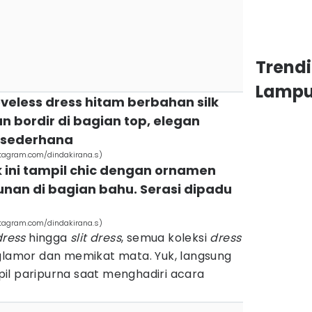
Trend
Lamp
eveless dress hitam berbahan silk
 bordir di bagian top, elegan
e sederhana
nstagram.com/dindakirana.s)
nk ini tampil chic dengan ornamen
nan di bagian bahu. Serasi dipadu
r
nstagram.com/dindakirana.s)
dress
hingga
slit dress
, semua koleksi
dress
 glamor dan memikat mata. Yuk, langsung
il paripurna saat menghadiri acara