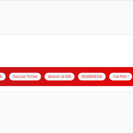
6
Soccer Times
Iklanin di IDN
INSIDENESIA
Yuk Pilih !