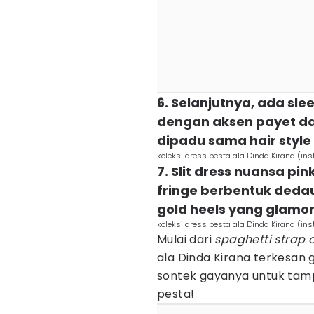
6. Selanjutnya, ada sle
dengan aksen payet dan
dipadu sama hair styl
koleksi dress pesta ala Dinda Kirana (i
7. Slit dress nuansa pi
fringe berbentuk dedau
gold heels yang glamo
koleksi dress pesta ala Dinda Kirana (i
Mulai dari
spaghetti strap 
ala Dinda Kirana terkesan
sontek gayanya untuk tamp
pesta!