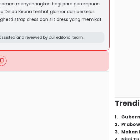
h momen menyenangkan bagi para perempuan
la Dinda Kirana terlihat glamor dan berkelas
ghetti strap dress dan slit dress yang memikat
ssisted and reviewed by our editorial team.
Trendi
1
.
Gubern
2
.
Prabow
3
.
Makan B
4
.
Nilai T