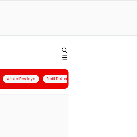
#LokalBerdaya
Profil Dokter
Quiz
Join Community