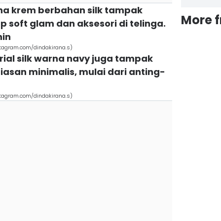
rna krem berbahan silk tampak
More 
 soft glam dan aksesori di telinga.
nin
nstagram.com/dindakirana.s)
rial silk warna navy juga tampak
asan minimalis, mulai dari anting-
nstagram.com/dindakirana.s)