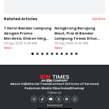
Related Articles
See More
7 Hotel Bandar Lampung
Nongkrong Berujung
W
dengan Promo
Maut, Pria di Bandar
K
Merdeka, Diskon hingga
Lampung Tewas Ditusuk
L
50 Persen
09 Agu 2026, 12:36 WIB
Teman
09 Agu 2026, 10:46 WIB
W
09
News
News
Ne
About Us
Editorial Team
Contact Us
Terms of Services
Pedoman Media Siber
Index
Sitemap
Follow Us
Download