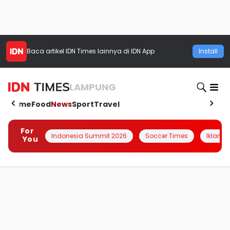
Baca artikel
IDN Times
lainnya di IDN App
Install
LAMPUNG
Home
Food
News
Sport
Travel
For
Indonesia Summit 2026
Soccer Times
Iklanin 
You