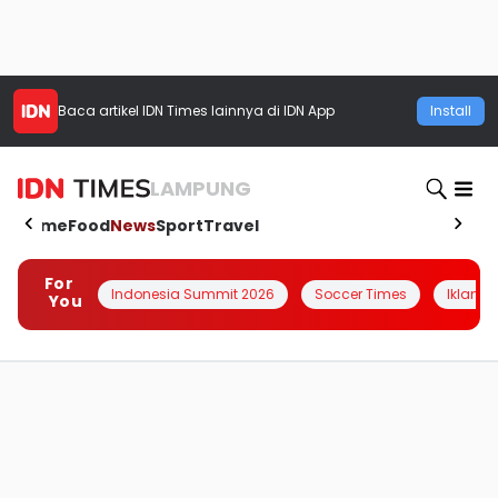
Baca artikel
IDN Times
lainnya di IDN App
Install
LAMPUNG
Home
Food
News
Sport
Travel
For
Indonesia Summit 2026
Soccer Times
Iklanin 
You