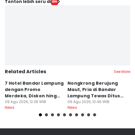
Tonton lebih seru di
Related Articles
See More
7 Hotel Bandar Lampung
Nongkrong Berujung
W
dengan Promo
Maut, Pria di Bandar
K
Merdeka, Diskon hingga
Lampung Tewas Ditusuk
L
50 Persen
09 Agu 2026, 12:36 WIB
Teman
09 Agu 2026, 10:46 WIB
W
09
News
News
Ne