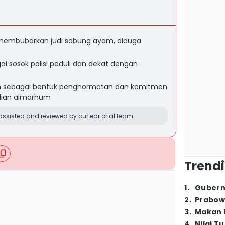
 membubarkan judi sabung ayam, diduga
 sosok polisi peduli dan dekat dengan
an sebagai bentuk penghormatan dan komitmen
bdian almarhum
ssisted and reviewed by our editorial team.
Trendi
1
.
Gubern
2
.
Prabow
3
.
Makan B
4
.
Nilai T