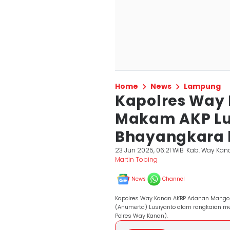
Home
News
Lampung
Kapolres Way 
Makam AKP Lus
Bhayangkara 
23 Jun 2025, 06:21 WIB
Kab. Way Kan
Martin Tobing
News
Channel
Kapolres Way Kanan AKBP Adanan Mango
(Anumerta) Lusiyanto alam rangkaian me
Polres Way Kanan).