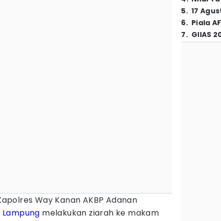
5
.
17 Agus
6
.
Piala A
7
.
GIIAS 2
Kapolres Way Kanan AKBP Adanan
a
Lampung
melakukan ziarah ke makam