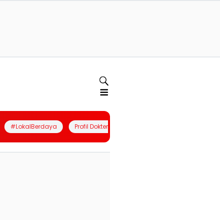
#LokalBerdaya
Profil Dokter
Quiz
Join Community