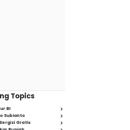
ng Topics
ur BI
o Subianto
ergizi Gratis
ukar Rupiah