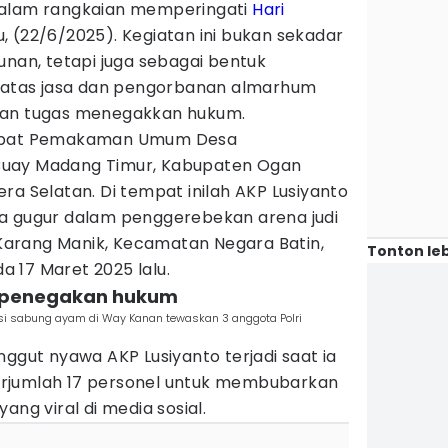
 alam rangkaian memperingati
Hari
, (22/6/2025). Kegiatan ini bukan sekadar
unan, tetapi juga sebagai bentuk
tas jasa dan pengorbanan almarhum
kan tugas menegakkan hukum.
empat Pemakaman Umum Desa
Buay Madang Timur, Kabupaten Ogan
ra Selatan. Di tempat inilah AKP Lusiyanto
a gugur dalam penggerebekan arena judi
arang Manik, Kecamatan Negara Batin,
Tonton leb
 17 Maret 2025 lalu.
s penegakan hukum
i sabung ayam di Way Kanan tewaskan 3 anggota Polri
nggut nyawa AKP Lusiyanto terjadi saat ia
rjumlah 17 personel untuk membubarkan
ang viral di media sosial.