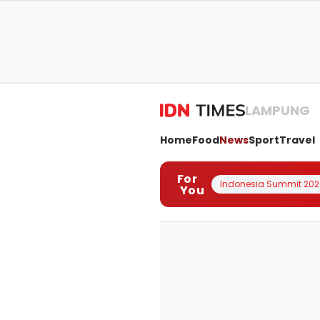
LAMPUNG
Home
Food
News
Sport
Travel
For
Indonesia Summit 202
You