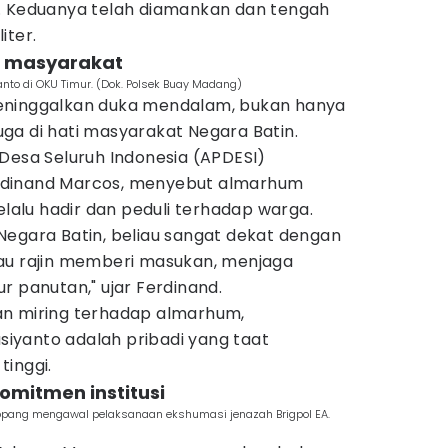
. Keduanya telah diamankan dan tengah
iter.
g masyarakat
to di OKU Timur. (Dok. Polsek Buay Madang)
eninggalkan duka mendalam, bukan hanya
 juga di hati masyarakat Negara Batin.
Desa Seluruh Indonesia (APDESI)
rdinand Marcos, menyebut almarhum
elalu hadir dan peduli terhadap warga.
Negara Batin, beliau sangat dekat dengan
au rajin memberi masukan, menjaga
r panutan," ujar Ferdinand.
an miring terhadap almarhum,
iyanto adalah pribadi yang taat
tinggi.
omitmen institusi
pang mengawal pelaksanaan ekshumasi jenazah Brigpol EA.