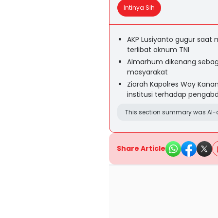
Intinya Sih
AKP Lusiyanto gugur saat
terlibat oknum TNI
Almarhum dikenang sebagai
masyarakat
Ziarah Kapolres Way Kan
institusi terhadap penga
This section summary was AI-a
Share Article