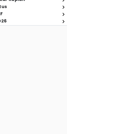
tus
FF
026