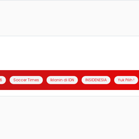
6
Soccer Times
Iklanin di IDN
INSIDENESIA
Yuk Pilih !