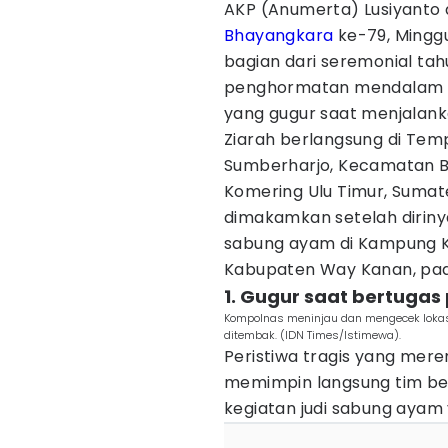
AKP (Anumerta) Lusiyanto
Bhayangkara
ke-79, Minggu
bagian dari seremonial tah
penghormatan mendalam a
yang gugur saat menjalan
Ziarah berlangsung di T
Sumberharjo, Kecamatan 
Komering Ulu Timur, Sumate
dimakamkan setelah diriny
sabung ayam di Kampung K
Kabupaten Way Kanan, pada
1. Gugur saat bertuga
Kompolnas meninjau dan mengecek lokas
ditembak. (IDN Times/Istimewa).
Peristiwa tragis yang mere
memimpin langsung tim be
kegiatan judi sabung ayam y