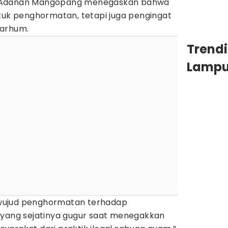
P Adanan Mangopang menegaskan bahwa
ntuk penghormatan, tetapi juga pengingat
marhum.
Trend
Lamp
ai wujud penghormatan terhadap
 yang sejatinya gugur saat menegakkan