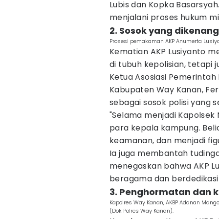
Lubis dan Kopka Basarsyah
menjalani proses hukum mil
2. Sosok yang dikenan
Prosesi pemakaman AKP Anumerta Lusiyan
Kematian AKP Lusiyanto m
di tubuh kepolisian, tetapi
Ketua Asosiasi Pemerintah 
Kabupaten Way Kanan, Fe
sebagai sosok polisi yang s
"Selama menjadi Kapolsek 
para kepala kampung. Beli
keamanan, dan menjadi figu
Ia juga membantah tuding
menegaskan bahwa AKP Lus
beragama dan berdedikasi 
3. Penghormatan dan k
Kapolres Way Kanan, AKBP Adanan Mango
(Dok Polres Way Kanan).