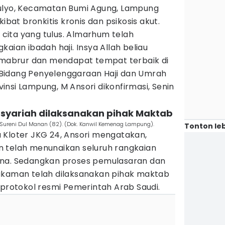
mulyo, Kecamatan Bumi Agung, Lampung
ibat bronkitis kronis dan psikosis akut.
ita yang tulus. Almarhum telah
aian ibadah haji. Insya Allah beliau
g mabrur dan mendapat tempat terbaik di
la Bidang Penyelenggaraan Haji dan Umrah
nsi Lampung, M Ansori dikonfirmasi, Senin
syariah dilaksanakan pihak Maktab
Sureni Dul Manan (82). (Dok. Kanwil Kemenag Lampung).
Tonton leb
 Kloter JKG 24, Ansori mengatakan,
 telah menunaikan seluruh rangkaian
rna. Sedangkan proses pemulasaran dan
akaman telah dilaksanakan pihak maktab
 protokol resmi Pemerintah Arab Saudi.