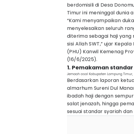
berdomisili di Desa Dono
Timur ini meninggal dunia ak
“Kami menyampaikan duka c
menyelesaikan seluruh rangk
diterima sebagai haji yan
sisi Allah SWT,” ujar Kepa
(PHU) Kanwil Kemenag Provi
(16/6/2025).
1. Pemakaman standar 
Jemaah asal Kabupaten Lampung Timur, 
Berdasarkan laporan ketua
almarhum Sureni Dul Manan
ibadah haji dengan sempu
salat jenazah, hingga pem
sesuai standar syariah dan