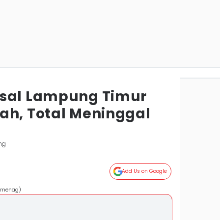
Asal Lampung Timur
ah, Total Meninggal
ng
Add Us on Google
Kemenag)