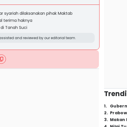
 syariah dilaksanakan pihak Maktab
l terima haknya
di Tanah Suci
ssisted and reviewed by our editorial team.
Trendi
1
.
Gubern
2
.
Prabow
3
.
Makan B
4
.
Nilai T