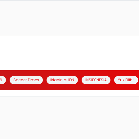
6
Soccer Times
Iklanin di IDN
INSIDENESIA
Yuk Pilih !