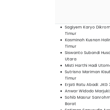
Sagiyem Karyo Dikro
Timur
Kasminah Kusnan Hal
Timur
Siswanto Subandi Hus
Utara
Misti Harthi Hadi Uto
Sutrisno Mariman Kis
Timur
Erjati Ratu Abadi: JK
Anwar Widodo Marjuki
Sohib Masrur Sanroh
Barat