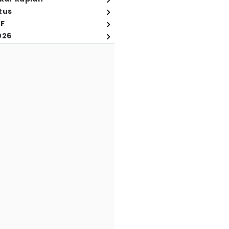
tus
FF
026