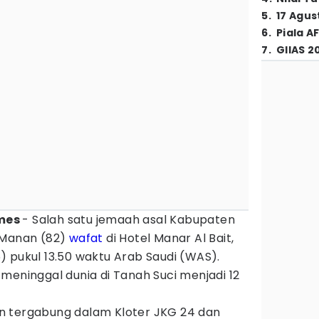
5
.
17 Agus
6
.
Piala A
7
.
GIIAS 2
imes
- Salah satu jemaah asal Kabupaten
l Manan (82)
wafat
di Hotel Manar Al Bait,
) pukul 13.50 waktu Arab Saudi (WAS).
meninggal dunia di Tanah Suci menjadi 12
n tergabung dalam Kloter JKG 24 dan