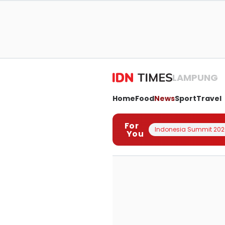
LAMPUNG
Home
Food
News
Sport
Travel
For
Indonesia Summit 202
You