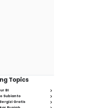
ng Topics
ur BI
o Subianto
ergizi Gratis
ukar Rupiah