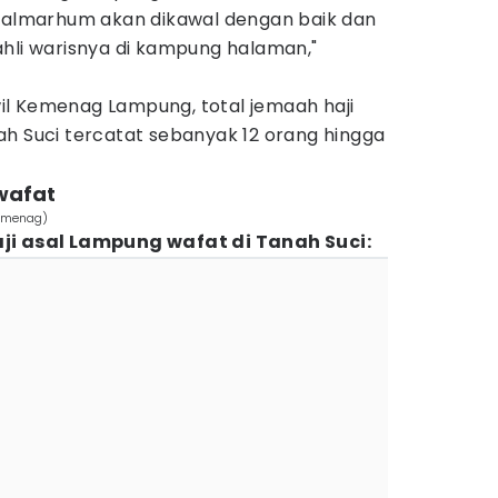
k almarhum akan dikawal dengan baik dan
ahli warisnya di kampung halaman,"
l Kemenag Lampung, total jemaah haji
ah Suci tercatat sebanyak 12 orang hingga
wafat
Kemenag)
ji asal Lampung wafat di Tanah Suci: