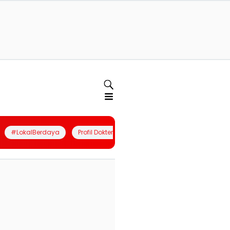
#LokalBerdaya
Profil Dokter
Quiz
Join Community