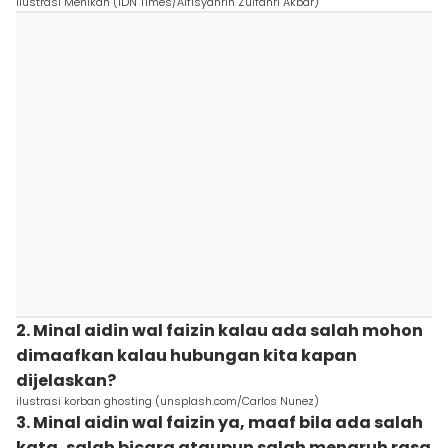
Ilustrasi Menikah (IDN Times/Alfisyahrin Zulfahri Akbar)
2. Minal aidin wal faizin kalau ada salah mohon
dimaafkan kalau hubungan kita kapan
dijelaskan?
ilustrasi korban ghosting (unsplash.com/Carlos Nunez)
3. Minal aidin wal faizin ya, maaf bila ada salah
kata, salah bicara ataupun salah menaruh rasa