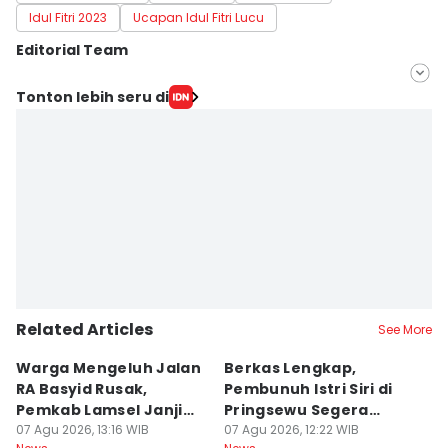
Idul Fitri 2023
Ucapan Idul Fitri Lucu
Editorial Team
Editor
Tonton lebih seru di
Silviana
Editor
Martin Tobing
Related Articles
See More
Warga Mengeluh Jalan
Berkas Lengkap,
1
RA Basyid Rusak,
Pembunuh Istri Siri di
E
Pemkab Lamsel Janji
Pringsewu Segera
K
Segera Perbaiki
07 Agu 2026, 13:16 WIB
Disidang
07 Agu 2026, 12:22 WIB
B
07