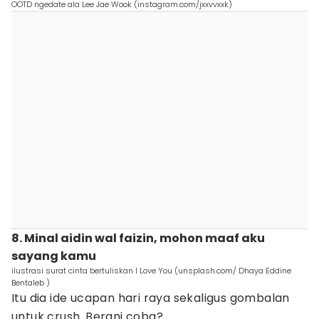
OOTD ngedate ala Lee Jae Wook (instagram.com/jxxvvxxk)
8. Minal aidin wal faizin, mohon maaf aku
sayang kamu
ilustrasi surat cinta bertuliskan I Love You (unsplash.com/ Dhaya Eddine
Bentaleb )
Itu dia ide ucapan hari raya sekaligus gombalan
untuk crush. Berani coba?