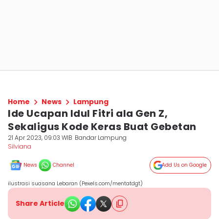
Home
News
Lampung
Ide Ucapan Idul Fitri ala Gen Z,
Sekaligus Kode Keras Buat Gebetan
21 Apr 2023, 09:03 WIB
Bandar Lampung
Silviana
News
Channel
Add Us on Google
ilustrasi suasana Lebaran (Pexels.com/mentatdgt)
Share Article