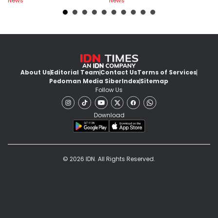
News
News
Ne
About Us
Editorial Team
Contact Us
Terms of Services
Pedoman Media Siber
Index
Sitemap
Follow Us
Download
© 2026 IDN. All Rights Reserved.