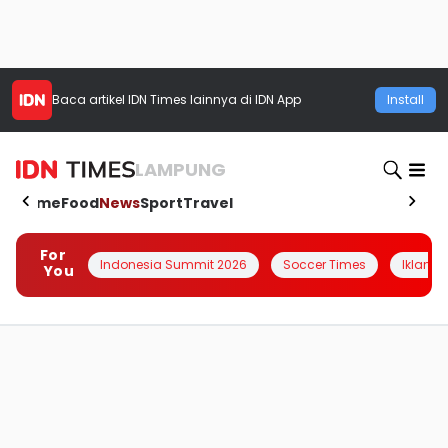
Baca artikel
IDN Times
lainnya di IDN App
Install
LAMPUNG
Home
Food
News
Sport
Travel
For
Indonesia Summit 2026
Soccer Times
Iklanin 
You