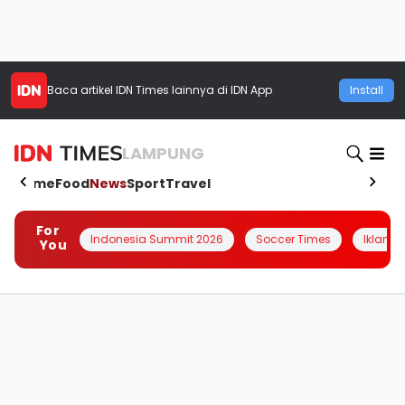
Baca artikel
IDN Times
lainnya di IDN App
Install
LAMPUNG
Home
Food
News
Sport
Travel
For
Indonesia Summit 2026
Soccer Times
Iklanin 
You