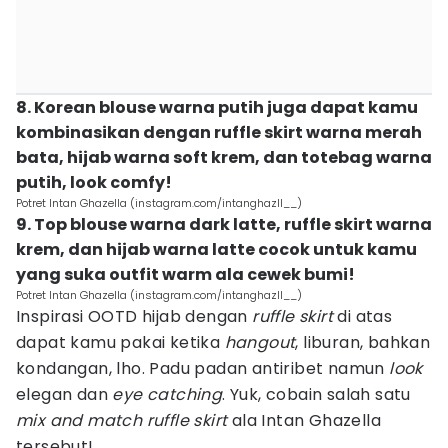
8. Korean blouse warna putih juga dapat kamu
kombinasikan dengan ruffle skirt warna merah
bata, hijab warna soft krem, dan totebag warna
putih, look comfy!
Potret Intan Ghazella (instagram.com/intanghazll__)
9. Top blouse warna dark latte, ruffle skirt warna
krem, dan hijab warna latte cocok untuk kamu
yang suka outfit warm ala cewek bumi!
Potret Intan Ghazella (instagram.com/intanghazll__)
Inspirasi OOTD hijab dengan
ruffle skirt
di atas
dapat kamu pakai ketika
hangout
, liburan, bahkan
kondangan, lho. Padu padan antiribet namun
look
elegan dan
eye catching
. Yuk, cobain salah satu
mix and match ruffle skirt
ala Intan Ghazella
tersebut!