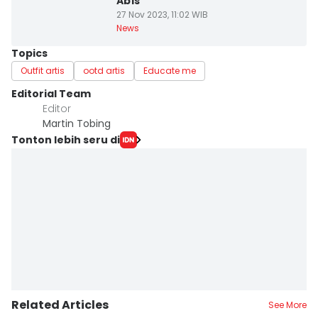
Abis
27 Nov 2023, 11:02 WIB
News
Topics
Outfit artis
ootd artis
Educate me
Editorial Team
Editor
Martin Tobing
Tonton lebih seru di
Related Articles
See More