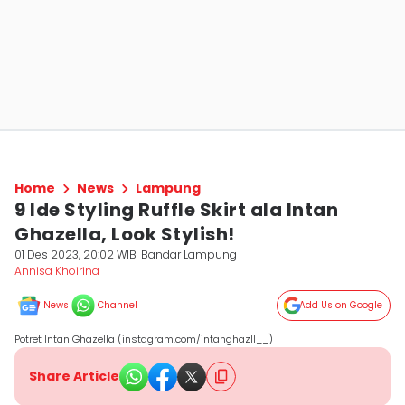
Home
News
Lampung
9 Ide Styling Ruffle Skirt ala Intan
Ghazella, Look Stylish!
01 Des 2023, 20:02 WIB
Bandar Lampung
Annisa Khoirina
News
Channel
Add Us on Google
Potret Intan Ghazella (instagram.com/intanghazll__)
Share Article