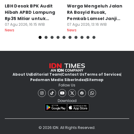
LBH Desak BPK Audit
Warga Mengeluh Jalan
B
Hibah APBD Lampung
RA Basyid Rusak,
Pe
Rp35 Miliar untuk
Pemkab Lamsel Janji
P
Kejaksaan
07 Agu 2026, 16:15 WIB
Segera Perbaiki
07 Agu 2026, 13:16 WIB
D
07
News
News
Ne
About Us
Editorial Team
Contact Us
Terms of Services
Pedoman Media Siber
Index
Sitemap
Follow Us
Download
© 2026 IDN. All Rights Reserved.