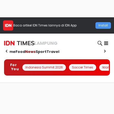
Baca artikel
IDN Times
lainnya di IDN App
Install
LAMPUNG
Home
Food
News
Sport
Travel
For
Indonesia Summit 2026
Soccer Times
Iklanin 
You