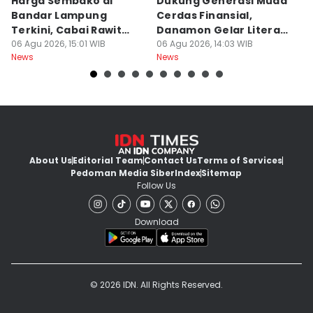
Harga Sembako di
Dukung Generasi Muda
K
Bandar Lampung
Cerdas Finansial,
k
Terkini, Cabai Rawit
Danamon Gelar Literasi
In
Naik?
06 Agu 2026, 15:01 WIB
Keuangan
06 Agu 2026, 14:03 WIB
L
06
News
News
Ne
About Us
Editorial Team
Contact Us
Terms of Services
Pedoman Media Siber
Index
Sitemap
Follow Us
Download
© 2026 IDN. All Rights Reserved.