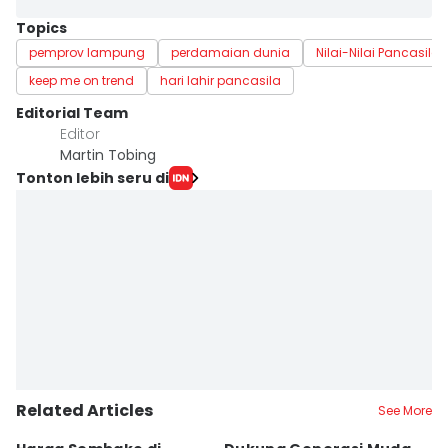
Topics
pemprov lampung
perdamaian dunia
Nilai-Nilai Pancasila
keep me on trend
hari lahir pancasila
Editorial Team
Editor
Martin Tobing
Tonton lebih seru di
Related Articles
See More