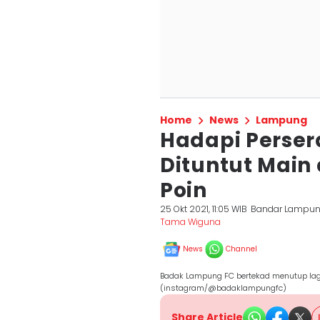
Home
News
Lampung
Hadapi Perse
Dituntut Main
Poin
25 Okt 2021, 11:05 WIB
Bandar Lampu
Tama Wiguna
News
Channel
Badak Lampung FC bertekad menutup laga
(instagram/@badaklampungfc)
Share Article