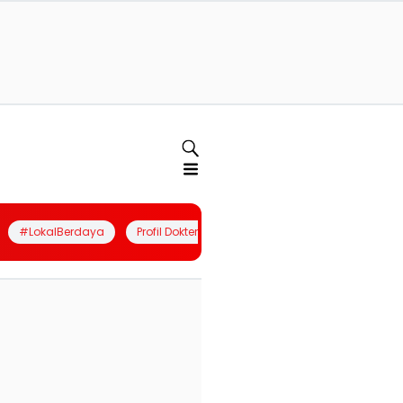
#LokalBerdaya
Profil Dokter
Quiz
Join Community