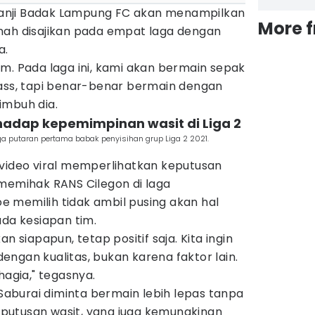
erjanji Badak Lampung FC akan menampilkan
More 
nah disajikan pada empat laga dengan
a.
m. Pada laga ini, kami akan bermain sepak
pass, tapi benar-benar bermain dengan
 imbuh dia.
rhadap kepemimpinan wasit di Liga 2
 putaran pertama babak penyisihan grup Liga 2 2021.
 video viral memperlihatkan keputusan
 memihak RANS Cilegon di laga
 memilih tidak ambil pusing akan hal
ada kesiapan tim.
n siapapun, tetap positif saja. Kita ingin
ngan kualitas, bukan karena faktor lain.
hagia," tegasnya.
 Saburai diminta bermain lebih lepas tanpa
putusan wasit, yang juga kemungkinan