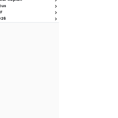
tus
FF
026