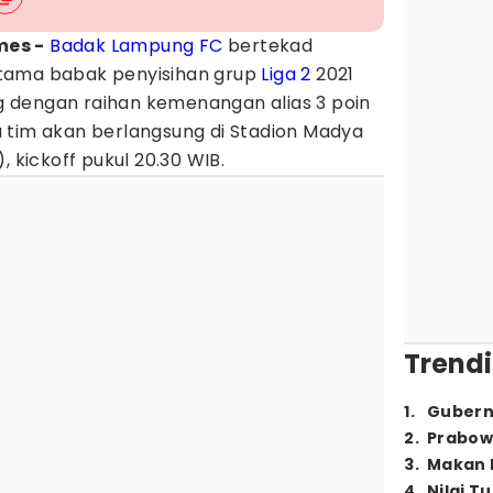
mes -
Badak Lampung FC
bertekad
tama babak penyisihan grup
Liga 2
2021
 dengan raihan kemenangan alias 3 poin
 tim akan berlangsung di Stadion Madya
, kickoff pukul 20.30 WIB.
Trendi
1
.
Gubern
2
.
Prabow
3
.
Makan B
4
.
Nilai T