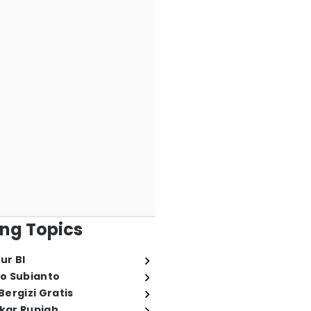
ng Topics
ur BI
o Subianto
ergizi Gratis
ukar Rupiah