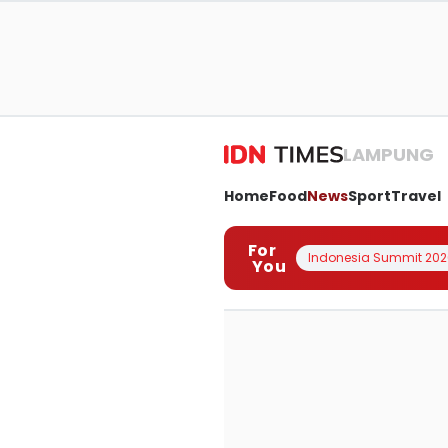
LAMPUNG
Home
Food
News
Sport
Travel
For
Indonesia Summit 202
You