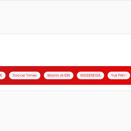
6
Soccer Times
Iklanin di IDN
INSIDENESIA
Yuk Pilih !