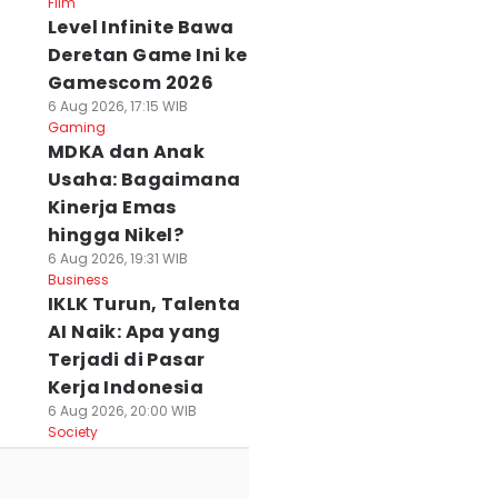
Film
s Spanyol
Segera Berakhir
MAXStream TV
Level Infinite Bawa
 Jun 2026, 18:01 WIB
13 Jun 2026, 07:02 WIB
12 Jun 2026, 10:02 WIB
Deretan Game Ini ke
ort
Sport
Sport
Gamescom 2026
6 Aug 2026, 17:15 WIB
Gaming
MDKA dan Anak
Usaha: Bagaimana
Kinerja Emas
hingga Nikel?
6 Aug 2026, 19:31 WIB
Business
IKLK Turun, Talenta
AI Naik: Apa yang
Terjadi di Pasar
Kerja Indonesia
6 Aug 2026, 20:00 WIB
Society