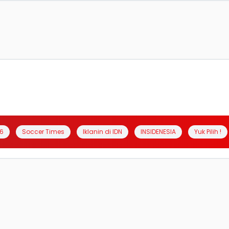
6
Soccer Times
Iklanin di IDN
INSIDENESIA
Yuk Pilih !