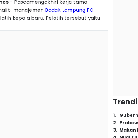
mes
- Pascamengakhiri kerja sama
Thalib, manajemen
Badak Lampung FC
ih kepala baru. Pelatih tersebut yaitu
Trendi
1
.
Gubern
2
.
Prabow
3
.
Makan B
4
.
Nilai T