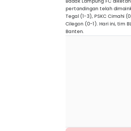
Badak Lampung FC diketahu
pertandingan telah dimain
Tegal (1-3), PSKC Cimahi (
Cilegon (0-1). Hari ini, t
Banten.