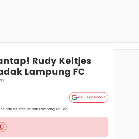
ntap! Rudy Keltjes
Badak Lampung FC
ng
Add Us on Google
jes dan asisten pelatih Bambang Muljadi.