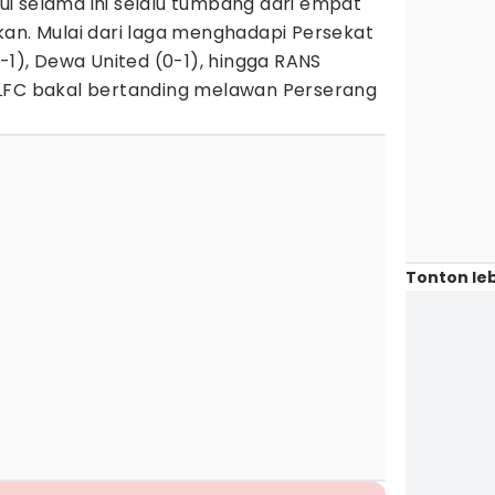
i selama ini selalu tumbang dari empat
kan. Mulai dari laga menghadapi Persekat
0-1), Dewa United (0-1), hingga RANS
im BLFC bakal bertanding melawan Perserang
Tonton leb