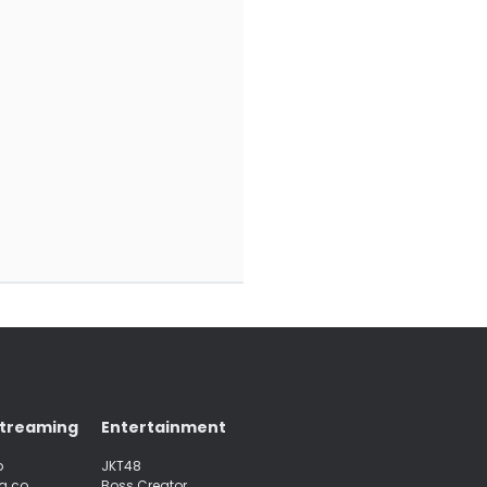
Streaming
Entertainment
p
JKT48
a.co
Boss Creator