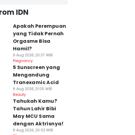
from IDN
Apakah Perempuan
yang Tidak Pernah
Orgasme Bisa
Hamil?
6 Aug 2026, 20:37 WIB
Pregnancy
5 Sunscreen yang
Mengandung
Tranexamic Acid
6 Aug 2026, 21:05 WIB
Beauty
Tahukah Kamu?
Tahun Lahir Bibi
emprov Lampung
Animo Tinggi,
Cafe di Lampung
May MCU Sama
elar Nobar
Pendaftaran
Nobar Piala Duni
dengan Aktrisnya!
erdana Piala
Renang Piala
Gratis Bola
6 Aug 2026, 20:02 WIB
unia 2026 Arab
Kemenpora
Gembira