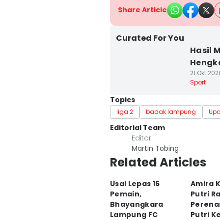
Share Article
Curated For You
Hasil 
Hengk
21 Okt 2021
Sport
Topics
liga 2
badak lampung
Upd
Editorial Team
Editor
Martin Tobing
Related Articles
Usai Lepas 16
Amira 
Pemain,
Putri R
Bhayangkara
Perena
Lampung FC
Putri K