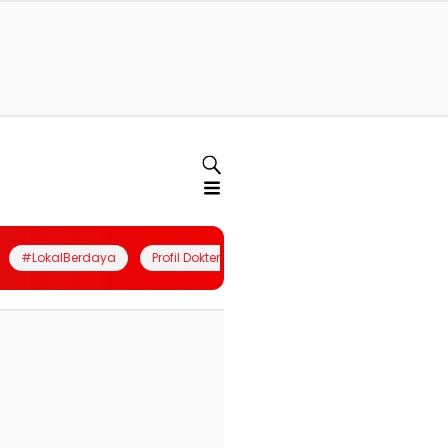
#LokalBerdaya
Profil Dokter
Quiz
Join Community