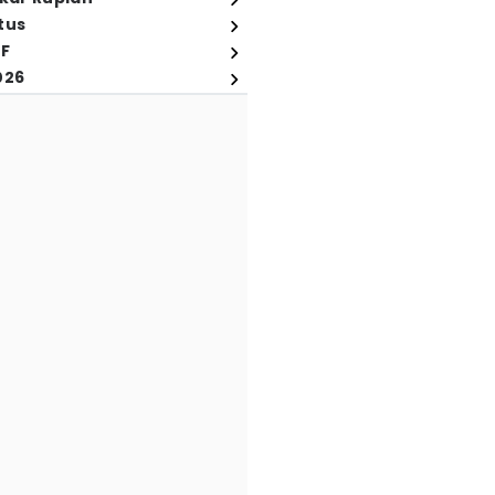
tus
FF
026