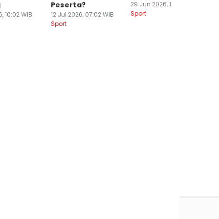
g
Peserta?
29 Jun 2026, 19:03 WIB
V
Sport
6, 10:02 WIB
12 Jul 2026, 07:02 WIB
20
Sport
Sp