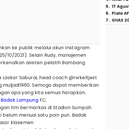
5
.
17 Agus
6
.
Piala A
7
.
GIIAS 2
mkan ke publik melalui akun Instagram
5/10/2021). Selain Rudy, manajemen
rkenalkan asisten pelatih Bambang
a Laskar Saburai, head coach @rwkeltjest
.muljadi1960. Semoga dapat memberikan
engan apa yang kita semua harapkan.
m
Badak Lampung
FC.
ngan tim bermarkas di Stadion Sumpah
 belum menuai satu poin pun. Badak
asar klasemen