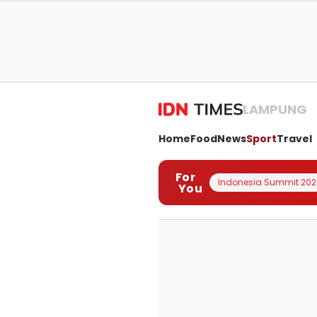
LAMPUNG
Home
Food
News
Sport
Travel
For
Indonesia Summit 202
You