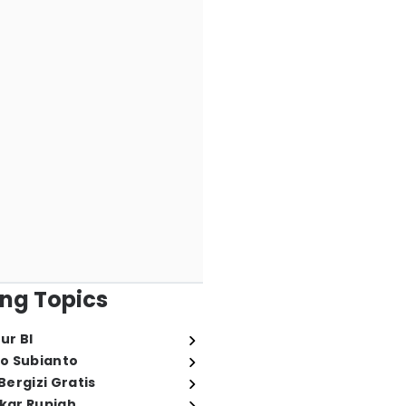
ng Topics
ur BI
o Subianto
ergizi Gratis
ukar Rupiah