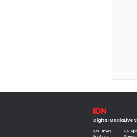
Digital Media
Live 
IDN Times
IDN Ap
Popbela
Saweri