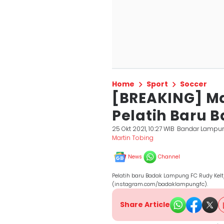
Home
Sport
Soccer
[BREAKING] Ma
Pelatih Baru 
25 Okt 2021, 10:27 WIB
Bandar Lampu
Martin Tobing
News
Channel
Pelatih baru Badak Lampung FC Rudy Kelt
(instagram.com/badaklampungfc).
Share Article