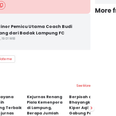
More 
Minor Pemicu Utama Coach Budi
ang dari Badak Lampung FC
, 19:01 WIB
ate me
See More
Kayana
Kejurnas Renang
Berpisah dengan
P
aih
Piala Kemenpora
Bhayangkara FC,
G
ng Terbaik
di Lampung,
Kiper Aqil Savik
P
ejurnas
Berapa Jumlah
Gabung Persija?
D