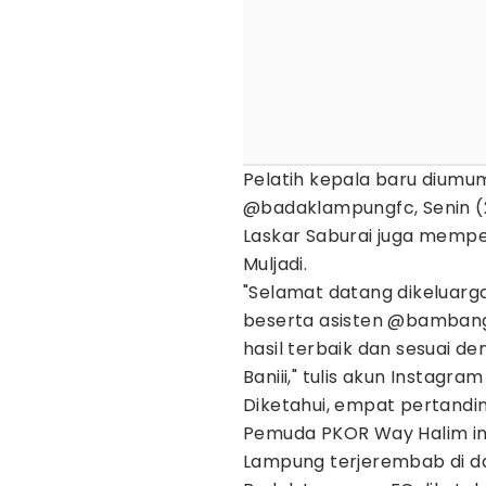
Pelatih kepala baru diumu
@badaklampungfc, Senin (2
Laskar Saburai juga mempe
Muljadi.
"Selamat datang dikeluarg
beserta asisten @bambang
hasil terbaik dan sesuai d
Baniii," tulis akun Instagra
Diketahui, empat pertandi
Pemuda PKOR Way Halim ini
Lampung terjerembab di d