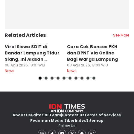
Related Articles
See More
Viral Siswa SDIT di
Cara Cek Bansos PKH
PR
Bandar Lampung Tidur
dan BPNT via Online
P
Siang, Ini Alasan
Bagi Warga Lampung
J
Sekolah
08 Agu 2026, 18:01 WIB
08 Agu 2026, 17:03 WIB
08
News
News
Ne
About Us
Editorial Team
Contact Us
Terms of Services
Pedoman Media Siber
Index
Sitemap
Follow Us