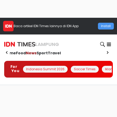
Baca artikel
IDN Times
lainnya di IDN App
Install
LAMPUNG
Home
Food
News
Sport
Travel
For
Indonesia Summit 2026
Soccer Times
Iklanin 
You