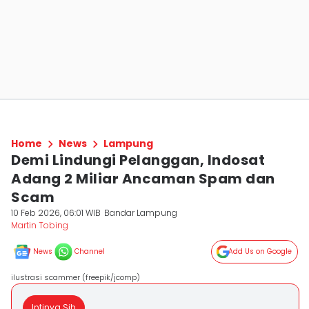
Home
News
Lampung
Demi Lindungi Pelanggan, Indosat
Adang 2 Miliar Ancaman Spam dan
Scam
10 Feb 2026, 06:01 WIB
Bandar Lampung
Martin Tobing
News
Channel
Add Us on Google
ilustrasi scammer (freepik/jcomp)
Intinya Sih