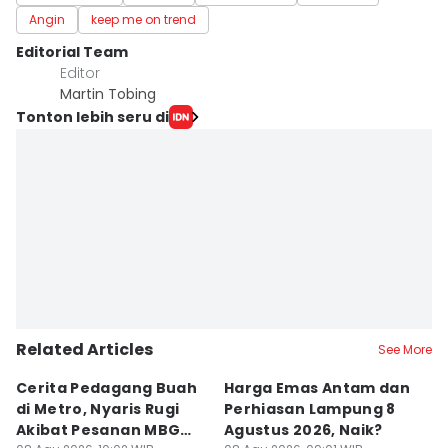
Angin
keep me on trend
Editorial Team
Editor
Martin Tobing
Tonton lebih seru di
Related Articles
See More
Cerita Pedagang Buah
Harga Emas Antam dan
P
di Metro, Nyaris Rugi
Perhiasan Lampung 8
P
Akibat Pesanan MBG
Agustus 2026, Naik?
A