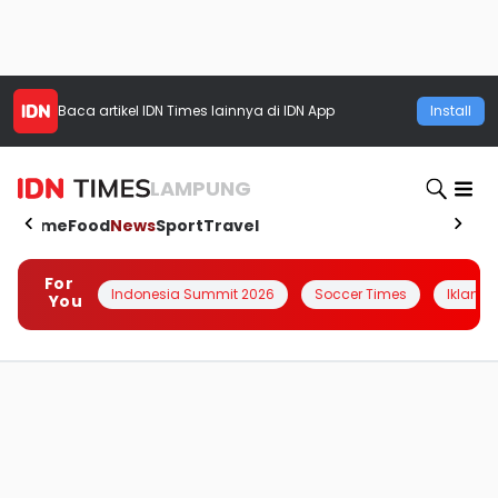
Baca artikel
IDN Times
lainnya di IDN App
Install
LAMPUNG
Home
Food
News
Sport
Travel
For
Indonesia Summit 2026
Soccer Times
Iklanin 
You