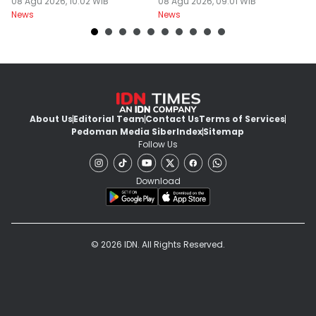
Batal
08 Agu 2026, 10:02 WIB
08 Agu 2026, 09:01 WIB
B
08
News
News
Ne
About Us
Editorial Team
Contact Us
Terms of Services
Pedoman Media Siber
Index
Sitemap
Follow Us
Download
© 2026 IDN. All Rights Reserved.