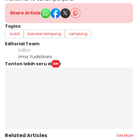
Share Article
Topics
Judol
bandar lampung
Lampung
Editorial Team
Editor
Irma Yudistirani
Tonton lebih seru di
Related Articles
See More