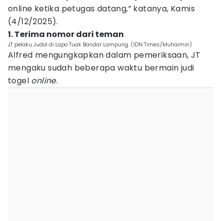
online ketika petugas datang,” katanya, Kamis
(4/12/2025).
1. Terima nomor dari teman
JT pelaku Judol di Lapo Tuak Bandar Lampung. (IDN Times/Muhaimin)
Alfred mengungkapkan dalam pemeriksaan, JT
mengaku sudah beberapa waktu bermain judi
togel
online
.