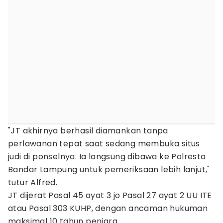
"JT akhirnya berhasil diamankan tanpa
perlawanan tepat saat sedang membuka situs
judi di ponselnya. Ia langsung dibawa ke Polresta
Bandar Lampung untuk pemeriksaan lebih lanjut,"
tutur Alfred.
JT dijerat Pasal 45 ayat 3 jo Pasal 27 ayat 2 UU ITE
atau Pasal 303 KUHP, dengan ancaman hukuman
maksimal 10 tahun penjara.