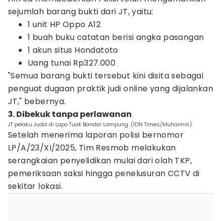
sejumlah barang bukti dari JT, yaitu:
1 unit HP Oppo A12
1 buah buku catatan berisi angka pasangan
1 akun situs Hondatoto
Uang tunai Rp327.000
"Semua barang bukti tersebut kini disita sebagai
penguat dugaan praktik judi online yang dijalankan
JT," bebernya.
3. Dibekuk tanpa perlawanan
JT pelaku Judol di Lapo Tuak Bandar Lampung. (IDN Times/Muhaimin)
Setelah menerima laporan polisi bernomor
LP/A/23/XI/2025, Tim Resmob melakukan
serangkaian penyelidikan mulai dari olah TKP,
pemeriksaan saksi hingga penelusuran CCTV di
sekitar lokasi.