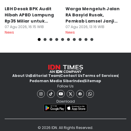
LBH Desak BPK Audit
Warga Mengeluh Jalan
B
Hibah APBD Lampung
RA Basyid Rusak,
Pe
Rp35 Miliar untuk
Pemkab Lamsel Janji
P
Kejaksaan
07 Agu 2026, 16:15 WIB
Segera Perbaiki
07 Agu 2026, 13:16 WIB
D
07
News
News
Ne
About Us
Editorial Team
Contact Us
Terms of Services
Pedoman Media Siber
Index
Sitemap
Follow Us
Download
© 2026 IDN. All Rights Reserved.