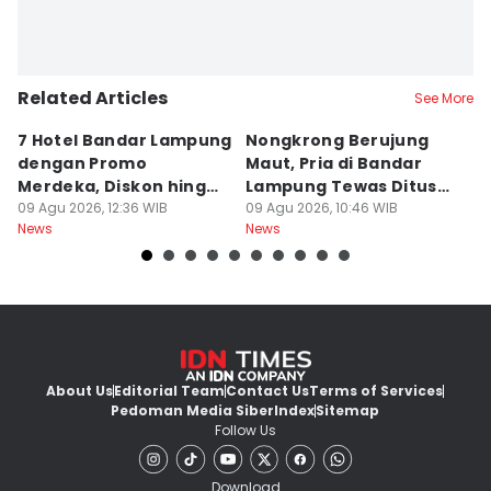
Related Articles
See More
7 Hotel Bandar Lampung
Nongkrong Berujung
W
dengan Promo
Maut, Pria di Bandar
K
Merdeka, Diskon hingga
Lampung Tewas Ditusuk
L
50 Persen
09 Agu 2026, 12:36 WIB
Teman
09 Agu 2026, 10:46 WIB
W
09
News
News
Ne
About Us
Editorial Team
Contact Us
Terms of Services
Pedoman Media Siber
Index
Sitemap
Follow Us
Download