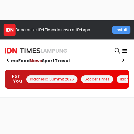
Baca artikel
IDN Times
lainnya di IDN App
Install
LAMPUNG
Home
Food
News
Sport
Travel
For
Indonesia Summit 2026
Soccer Times
Iklanin 
You