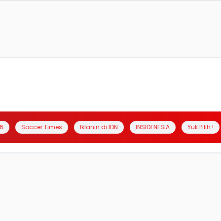
6
Soccer Times
Iklanin di IDN
INSIDENESIA
Yuk Pilih !