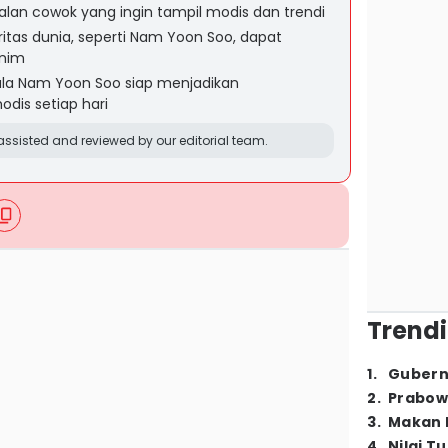
dalan cowok yang ingin tampil modis dan trendi
ritas dunia, seperti Nam Yoon Soo, dapat
enim
ala Nam Yoon Soo siap menjadikan
is setiap hari
ssisted and reviewed by our editorial team.
Trendi
1
.
Gubern
2
.
Prabow
3
.
Makan B
4
.
Nilai T