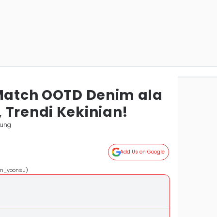
 Match OOTD Denim ala
 Trendi Kekinian!
pung
Add Us on Google
am_yoonsu)