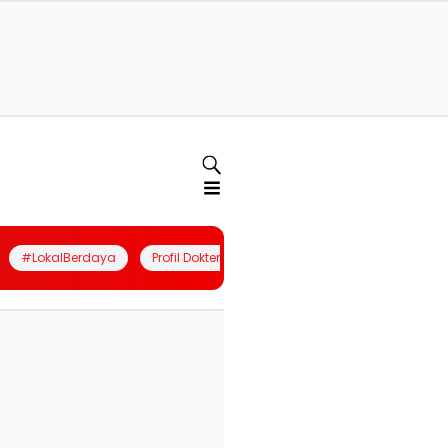
#LokalBerdaya
Profil Dokter
Quiz
Join Community