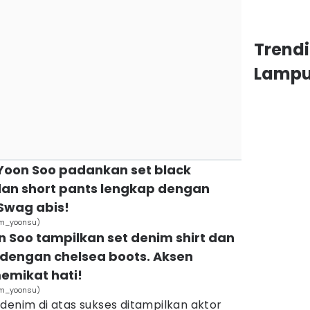
Trend
Lamp
 Yoon Soo padankan set black
dan short pants lengkap dengan
 Swag abis!
am_yoonsu)
n Soo tampilkan set denim shirt dan
 dengan chelsea boots. Aksen
emikat hati!
am_yoonsu)
denim di atas sukses ditampilkan aktor