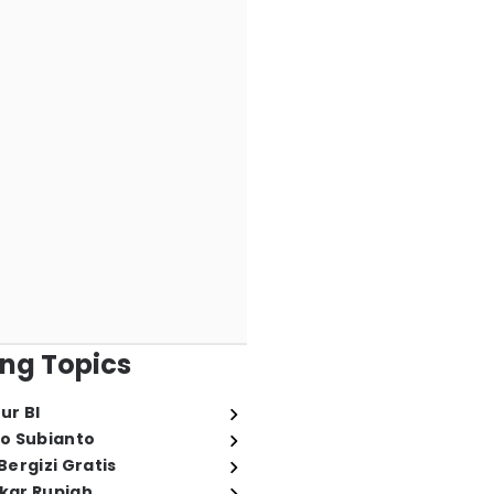
ng Topics
ur BI
o Subianto
ergizi Gratis
ukar Rupiah