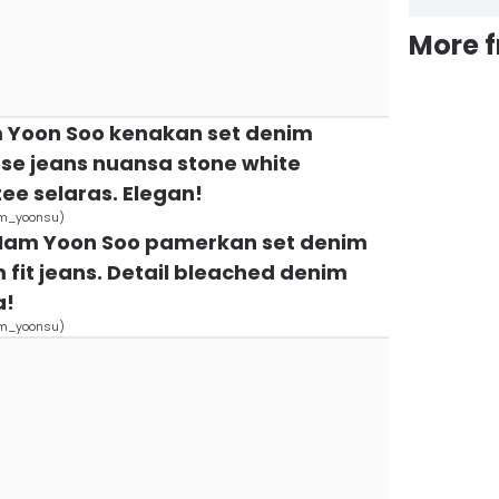
More 
m Yoon Soo kenakan set denim
ose jeans nuansa stone white
ee selaras. Elegan!
am_yoonsu)
p, Nam Yoon Soo pamerkan set denim
m fit jeans. Detail bleached denim
a!
am_yoonsu)