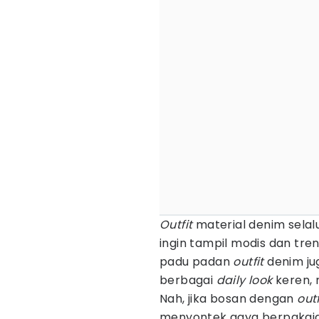
Outfit
material denim selal
ingin tampil modis dan tren
padu padan
outfit
denim ju
berbagai
daily look
keren, 
Nah, jika bosan dengan
outf
menyontek gaya berpakaian 