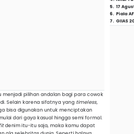
5
.
17 Agus
6
.
Piala A
7
.
GIIAS 2
u menjadi pilihan andalan bagi para cowok
di. Selain karena sifatnya yang
timeless,
ga bisa digunakan untuk menciptakan
mulai dari gaya kasual hingga semi formal.
it
denim itu-itu saja, maka kamu dapat
ala selebritas dunia. Seperti halnya