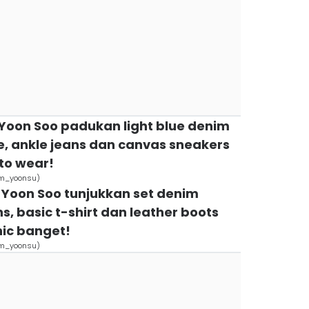
Yoon Soo padukan light blue denim
e, ankle jeans dan canvas sneakers
to wear!
am_yoonsu)
m Yoon Soo tunjukkan set denim
s, basic t-shirt dan leather boots
hic banget!
am_yoonsu)