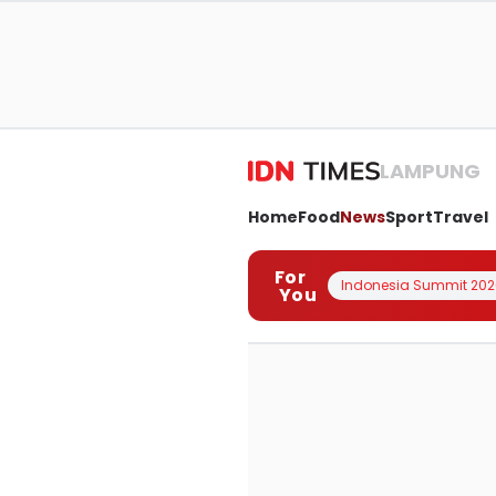
LAMPUNG
Home
Food
News
Sport
Travel
For
Indonesia Summit 202
You