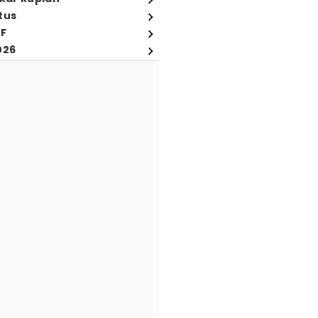
tus
FF
026