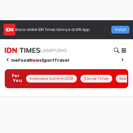
Baca artikel
IDN Times
lainnya di IDN App
Install
LAMPUNG
Home
Food
News
Sport
Travel
For
Indonesia Summit 2026
Soccer Times
Iklanin 
You