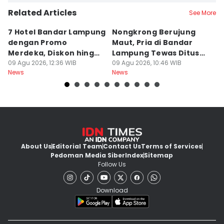
Related Articles
See More
7 Hotel Bandar Lampung
Nongkrong Berujung
W
dengan Promo
Maut, Pria di Bandar
K
Merdeka, Diskon hingga
Lampung Tewas Ditusuk
L
50 Persen
09 Agu 2026, 12:36 WIB
Teman
09 Agu 2026, 10:46 WIB
W
09
News
News
Ne
About Us
Editorial Team
Contact Us
Terms of Services
Pedoman Media Siber
Index
Sitemap
Follow Us
Download