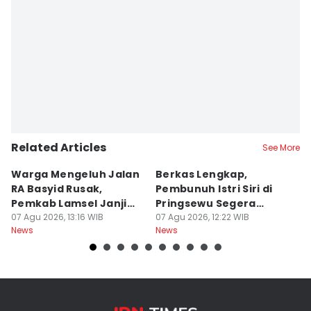
Related Articles
See More
Warga Mengeluh Jalan
Berkas Lengkap,
1
RA Basyid Rusak,
Pembunuh Istri Siri di
E
Pemkab Lamsel Janji
Pringsewu Segera
K
Segera Perbaiki
07 Agu 2026, 13:16 WIB
Disidang
07 Agu 2026, 12:22 WIB
B
07
News
News
Ne