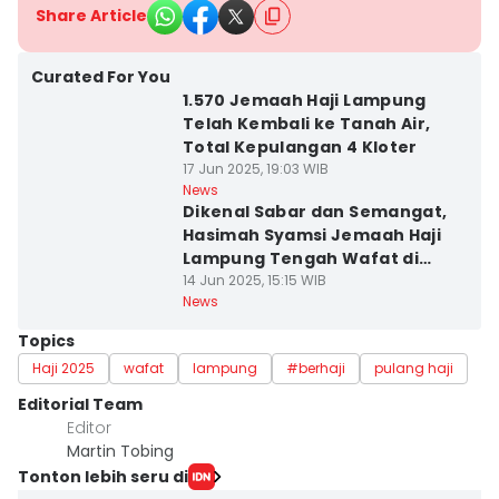
Share Article
Curated For You
1.570 Jemaah Haji Lampung
Telah Kembali ke Tanah Air,
Total Kepulangan 4 Kloter
17 Jun 2025, 19:03 WIB
News
Dikenal Sabar dan Semangat,
Hasimah Syamsi Jemaah Haji
Lampung Tengah Wafat di
Mekkah
14 Jun 2025, 15:15 WIB
News
Topics
Haji 2025
wafat
lampung
#berhaji
pulang haji
Editorial Team
Editor
Martin Tobing
Tonton lebih seru di