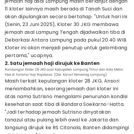
jemaah haji asal Lampung masih berlanjut dengan
11 kloter lainnya masih berada di Tanah Suci dan
akan dipulangkan secara bertahap. "Untuk hari ini
(Senin, 23 Juni 2025), Kloter 30 JKG membawa
jemaah asal Lampung Tengah dijadwalkan tiba di
Debarkasi Antara Lampung pada pukul 20.40 WIB.
Kloter ini akan menjadi penutup untuk gelombang
pertama," ucapnya.
2. Satu jemaah haji dirujuk ke Banten
Rombongan Kloter 28 JKG asal Kabupaten Lampung Timur dan Kota Metro
tiba di Asrama Haji Rajabasa. (Dok. Kanwil Kemenag Lampung).
Masih terkait kepulangan kloter 28 JKG, Ansori
menambahkan, seorang jemaah dari kloter ini
atas nama Sutrisno mengalami penurunan kondisi
kesehatan saat tiba di Bandara Soekarno-Hatta.
"Jadi terhadap jemaah Sutrisno dinyatakan
tanazul atau pulang lebih awal ke Jakarta dan
langsung dirujuk ke RS Citanala, Banten didampingi