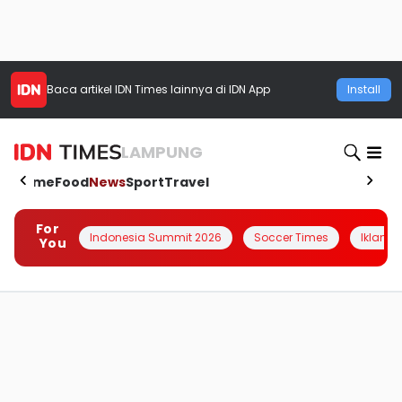
Baca artikel
IDN Times
lainnya di IDN App
Install
LAMPUNG
Home
Food
News
Sport
Travel
For
Indonesia Summit 2026
Soccer Times
Iklanin 
You