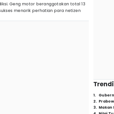
iksi. Geng motor beranggotakan total 13
, sukses menarik perhatian para netizen
Trendi
1
.
Gubern
2
.
Prabow
3
.
Makan B
4
.
Nilai T