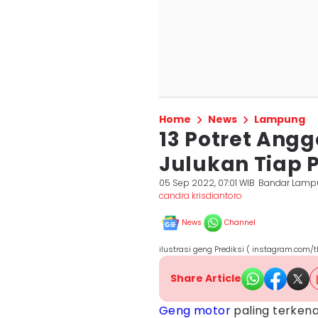
Home
News
Lampung
13 Potret Angg
Julukan Tiap 
05 Sep 2022, 07:01 WIB
Bandar Lamp
candra krisdiantoro
News
Channel
ilustrasi geng Prediksi ( instagram.com/t
Share Article
Geng motor
paling terkena