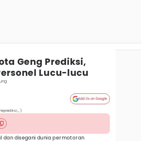
ota Geng Prediksi,
Personel Lucu-lucu
ung
Add Us on Google
heprediksi_ )
l dan disegani dunia permotoran