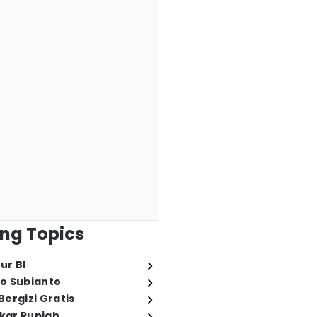
ng Topics
ur BI
o Subianto
ergizi Gratis
ukar Rupiah