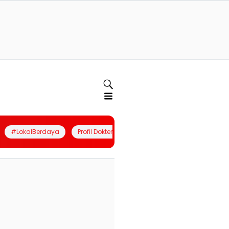
#LokalBerdaya
Profil Dokter
Quiz
Join Community