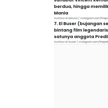
berdua, hingga memiliki
Mania
ilustrasi el botuna ( instagram.com/thepr
7. El Buser (bujangan s
bintang film legendari
satunya anggota Predik
ilustrasi el buser ( instagram.com/thepre