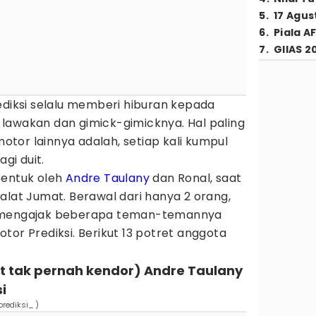
5
.
17 Agus
6
.
Piala A
7
.
GIIAS 2
ediksi selalu memberi hiburan kepada
lawakan dan gimick-gimicknya. Hal paling
tor lainnya adalah, setiap kali kumpul
agi duit.
bentuk oleh
Andre Taulany
dan Ronal, saat
alat Jumat. Berawal dari hanya 2 orang,
l mengajak beberapa teman-temannya
tor Prediksi. Berikut 13 potret anggota
t tak pernah kendor) Andre Taulany
i
prediksi_ )