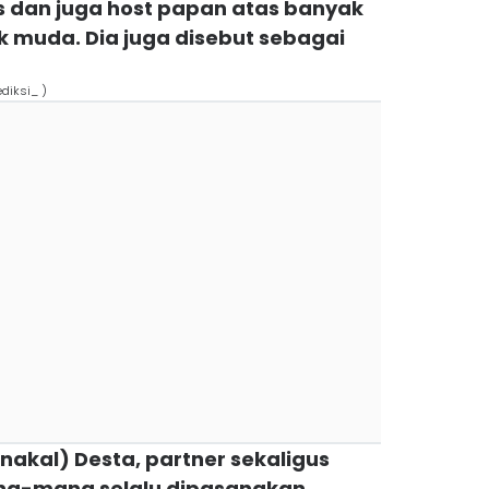
s dan juga host papan atas banyak
 muda. Dia juga disebut sebagai
ediksi_ )
 nakal) Desta, partner sekaligus
na-mana selalu dipasangkan