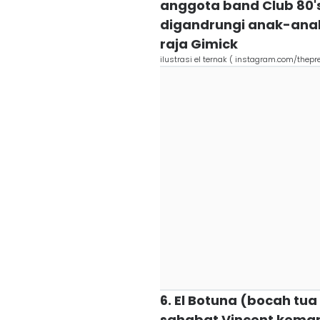
anggota band Club 80'
digandrungi anak-anak
raja Gimick
ilustrasi el ternak ( instagram.com/thepr
6. El Botuna (bocah tua
sahabat Vincent kema