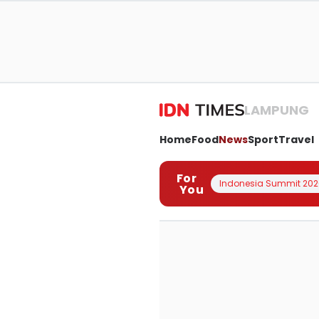
LAMPUNG
Home
Food
News
Sport
Travel
For
Indonesia Summit 202
You