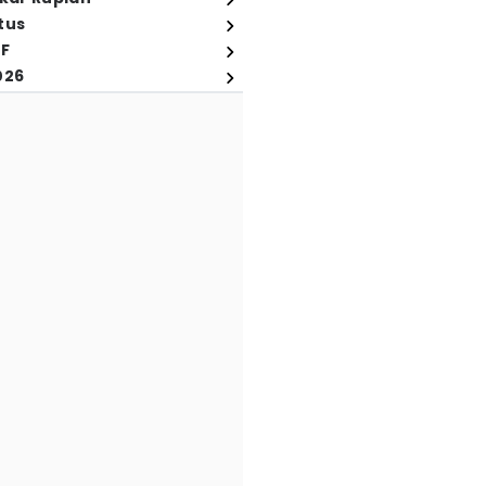
tus
FF
026