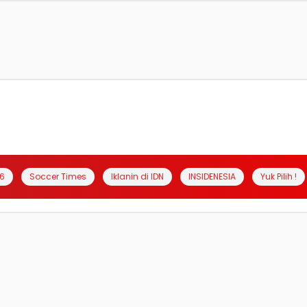
6
Soccer Times
Iklanin di IDN
INSIDENESIA
Yuk Pilih !