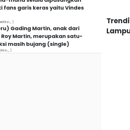
 fans garis keras yaitu Vindes
Trend
ediksi_ )
eru) Gading Martin, anak dari
Lamp
s Roy Martin, merupakan satu-
si masih bujang (single)
diksi_ )