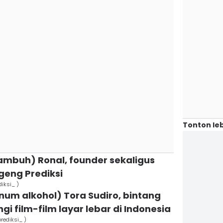
Tonton leb
 kambuh) Ronal, founder sekaligus
geng Prediksi
diksi_ )
inum alkohol) Tora Sudiro, bintang
i film-film layar lebar di Indonesia
rediksi_ )