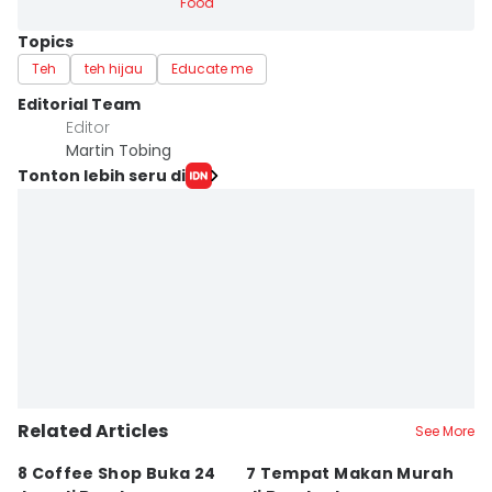
Food
Topics
Teh
teh hijau
Educate me
Editorial Team
Editor
Martin Tobing
Tonton lebih seru di
Related Articles
See More
8 Coffee Shop Buka 24
7 Tempat Makan Murah
Ni