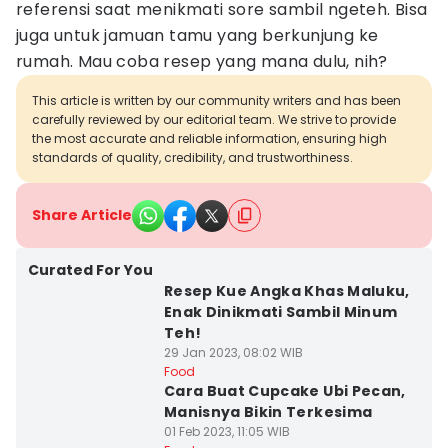
referensi saat menikmati sore sambil ngeteh. Bisa
juga untuk jamuan tamu yang berkunjung ke
rumah. Mau coba resep yang mana dulu, nih?
This article is written by our community writers and has been
carefully reviewed by our editorial team. We strive to provide
the most accurate and reliable information, ensuring high
standards of quality, credibility, and trustworthiness.
Share Article
Curated For You
Resep Kue Angka Khas Maluku,
Enak Dinikmati Sambil Minum
Teh!
29 Jan 2023, 08:02 WIB
Food
Cara Buat Cupcake Ubi Pecan,
Manisnya Bikin Terkesima
01 Feb 2023, 11:05 WIB