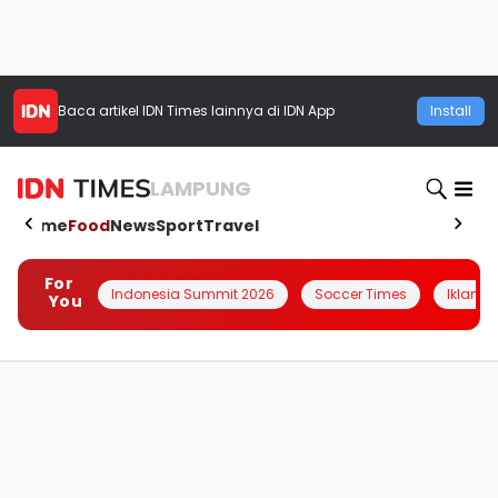
Baca artikel
IDN Times
lainnya di IDN App
Install
LAMPUNG
Home
Food
News
Sport
Travel
For
Indonesia Summit 2026
Soccer Times
Iklanin 
You