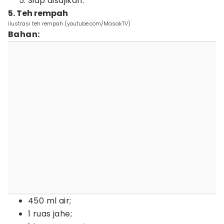
Siap disajikan.
5. Teh rempah
ilustrasi teh rempah (youtube.com/MasakTV)
Bahan:⁣
450 ml air⁣;
1 ruas jahe⁣;