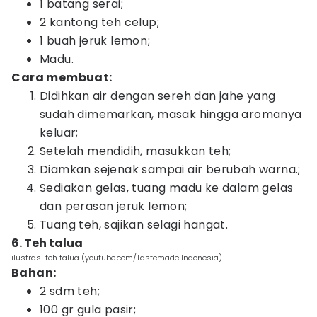
1 batang serai⁣;
2 kantong teh celup⁣;
1 buah jeruk lemon⁣;
Madu.
Cara membuat:⁣
Didihkan air dengan sereh dan jahe yang
sudah dimemarkan, masak hingga aromanya
keluar;
Setelah mendidih, masukkan teh;
Diamkan sejenak sampai air berubah warna.;
Sediakan gelas, tuang madu ke dalam gelas
dan perasan jeruk lemon;
Tuang teh, sajikan selagi hangat.
6. Teh talua
ilustrasi teh talua (youtube.com/Tastemade Indonesia)
Bahan:
2 sdm teh;
100 gr gula pasir;