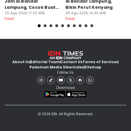
Jam di Bandar
di Bandar Lampung,
L
Lampung, Cocok Buat
Bikin Perut Kenyang
J
Begadang
05 Agu 2026, 17:03 WIB
05 Agu 2026, 14:46 WIB
L
29
Food
Food
Fo
About Us
Editorial Team
Contact Us
Terms of Services
Pedoman Media Siber
Index
Sitemap
Follow Us
Download
© 2026 IDN. All Rights Reserved.