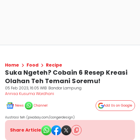
Home
Food
Recipe
Suka Ngeteh? Cobain 6 Resep Kreasi
Olahan Teh Temani Soremu!
05 Feb 2023, 16:05 WIB
Bandar Lampung
Annisa Kusuma Wardhani
News
Channel
Add Us on Google
ilustrasi teh (pixabay.com/congerdesign)
Share Article