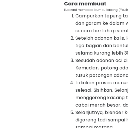
Cara membuat
ilustrasi memasak bumbu kacang (YouTu
Campurkan tepung tapi
dan garam ke dalam w
secara bertahap sambi
Setelah adonan kalis,
tiga bagian dan bentuk
selama kurang lebih 3
Sesudah adonan aci dik
Kemudian, potong adon
tusuk potongan adonan
Lakukan proses menus
selesai. Sisihkan. Se
menggoreng kacang t
cabai merah besar, d
Selanjutnya, blender
digoreng tadi sampai 
sampai matang.