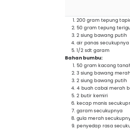
200 gram tepung tapi
50 gram tepung terig
2 siung bawang putih
air panas secukupnya
1/2 sdt garam
Bahan bumbu:
50 gram kacang tana
3 siung bawang mera
2 siung bawang putih
4 buah cabai merah b
2 butir kemiri
kecap manis secukup
garam secukupnya
gula merah secukupn
penyedap rasa secuk