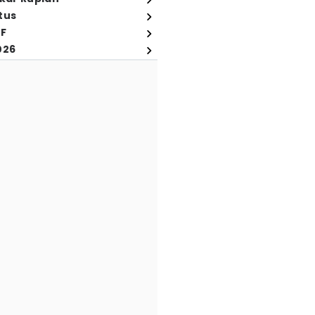
tus
FF
026