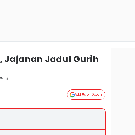
, Jajanan Jadul Gurih
pung
Add Us on Google