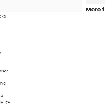
More 
oka
u
h
h
esar
nya
ya
upnya