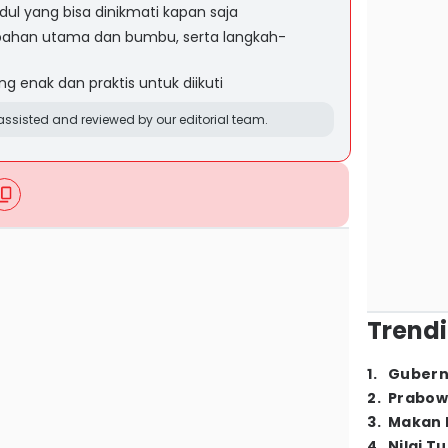
dul yang bisa dinikmati kapan saja
ri bahan utama dan bumbu, serta langkah-
g enak dan praktis untuk diikuti
ssisted and reviewed by our editorial team.
Trendi
1
.
Gubern
2
.
Prabow
3
.
Makan B
4
.
Nilai T