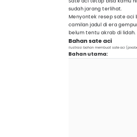
Sate aci tetap bisa kamu n
sudah jarang terlihat.
Menyontek resep sate aci 
camilan jadul di era gemp
belum tentu akrab di lidah.
Bahan sate aci
ilustrasi bahan membuat sate aci (pixa
Bahan utama: