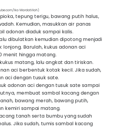
be.com/Ika Mardatillah)
oka, tepung terigu, bawang putih halus,
adah. Kemudian, masukkan air panas
l adonan diaduk sampai kalis.
 lalu dibulatkan kemudian dipotong menjadi
 lonjong. Barulah, kukus adonan aci
0 menit hingga matang.
ukus matang, lalu angkat dan tiriskan.
an aci berbentuk kotak kecil. Jika sudah,
 aci dengan tusuk sate.
uk adonan aci dengan tusuk sate sampai
lanjutnya, membuat sambal kacang dengan
anah, bawang merah, bawang putih,
an kemiri sampai matang.
 kacang tanah serta bumbu yang sudah
halus. Jika sudah, tumis sambal kacang