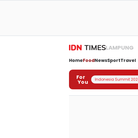
LAMPUNG
Home
Food
News
Sport
Travel
For
Indonesia Summit 202
You