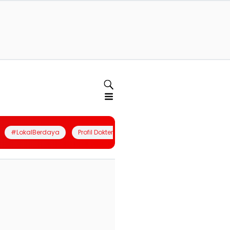
#LokalBerdaya
Profil Dokter
Quiz
Join Community