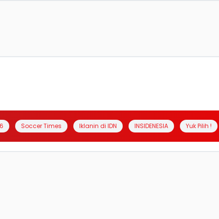
6
Soccer Times
Iklanin di IDN
INSIDENESIA
Yuk Pilih !