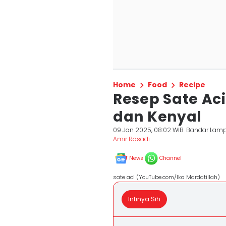
Home
Food
Recipe
Resep Sate Aci
dan Kenyal
09 Jan 2025, 08:02 WIB
Bandar Lam
Amir Rosadi
News
Channel
sate aci (YouTube.com/Ika Mardatillah)
Intinya Sih