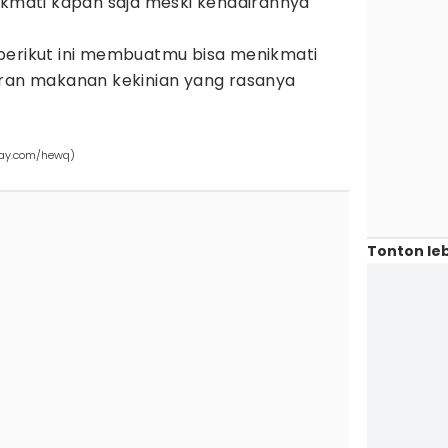
ikmati kapan saja meski kehadirannya
berikut ini membuatmu bisa menikmati
uran makanan kekinian yang rasanya
bay.com/hewq)
Tonton leb