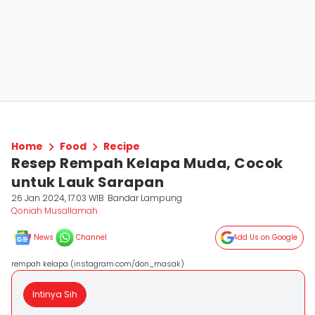
Home
Food
Recipe
Resep Rempah Kelapa Muda, Cocok
untuk Lauk Sarapan
26 Jan 2024, 17:03 WIB
Bandar Lampung
Qoniah Musallamah
News
Channel
Add Us on Google
rempah kelapa (instagram.com/don_masak)
Intinya Sih