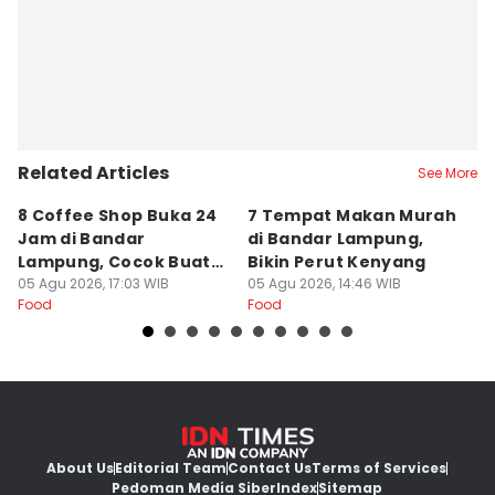
Related Articles
See More
8 Coffee Shop Buka 24
7 Tempat Makan Murah
Ni
Jam di Bandar
di Bandar Lampung,
L
Lampung, Cocok Buat
Bikin Perut Kenyang
J
Begadang
05 Agu 2026, 17:03 WIB
05 Agu 2026, 14:46 WIB
L
29
Food
Food
Fo
About Us
Editorial Team
Contact Us
Terms of Services
Pedoman Media Siber
Index
Sitemap