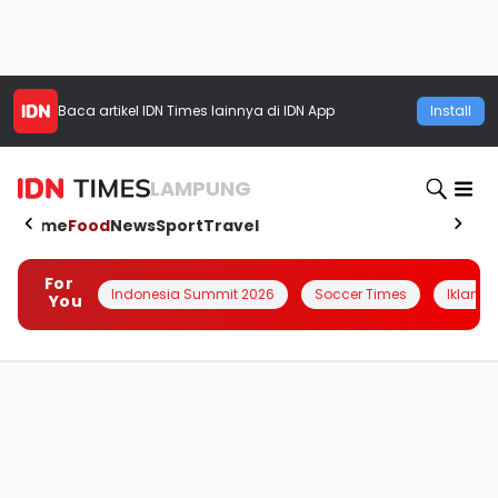
Baca artikel
IDN Times
lainnya di IDN App
Install
LAMPUNG
Home
Food
News
Sport
Travel
For
Indonesia Summit 2026
Soccer Times
Iklanin 
You