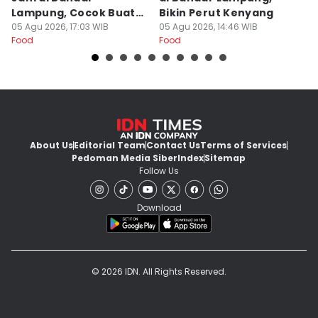
Lampung, Cocok Buat
Bikin Perut Kenyang
J
Begadang
05 Agu 2026, 17:03 WIB
05 Agu 2026, 14:46 WIB
L
29
Food
Food
Fo
About Us
Editorial Team
Contact Us
Terms of Services
Pedoman Media Siber
Index
Sitemap
Follow Us
Download
© 2026 IDN. All Rights Reserved.