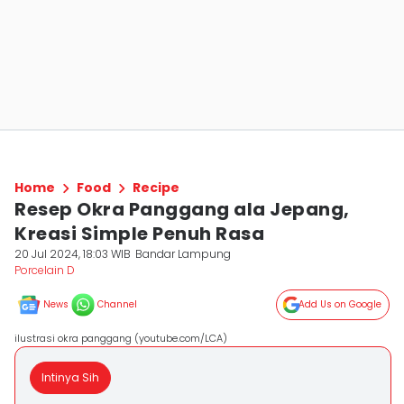
Home
Food
Recipe
Resep Okra Panggang ala Jepang,
Kreasi Simple Penuh Rasa
20 Jul 2024, 18:03 WIB
Bandar Lampung
Porcelain D
News
Channel
Add Us on Google
ilustrasi okra panggang (youtube.com/LCA)
Intinya Sih