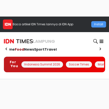
Baca artikel
IDN Times
lainnya di IDN App
Install
LAMPUNG
Home
Food
News
Sport
Travel
For
Indonesia Summit 2026
Soccer Times
Iklanin 
You