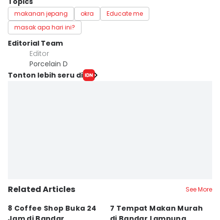
Topics
makanan jepang
okra
Educate me
masak apa hari ini?
Editorial Team
Editor
Porcelain D
Tonton lebih seru di
Related Articles
See More
8 Coffee Shop Buka 24
7 Tempat Makan Murah
Ni
Jam di Bandar
di Bandar Lampung,
L