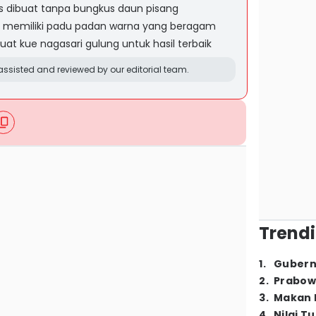
is dibuat tanpa bungkus daun pisang
g memiliki padu padan warna yang beragam
t kue nagasari gulung untuk hasil terbaik
ssisted and reviewed by our editorial team.
Trendi
1
.
Gubern
2
.
Prabow
3
.
Makan B
4
.
Nilai T