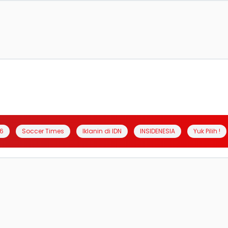
6
Soccer Times
Iklanin di IDN
INSIDENESIA
Yuk Pilih !