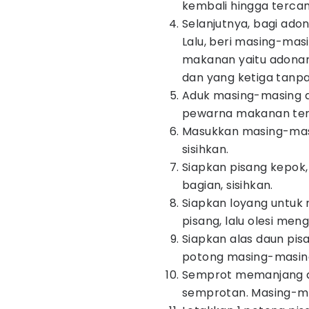
kembali hingga terca
Selanjutnya, bagi ado
Lalu, beri masing-ma
makanan yaitu adona
dan yang ketiga tanp
Aduk masing-masing 
pewarna makanan ter
Masukkan masing-masi
sisihkan.
Siapkan pisang kepok
bagian, sisihkan.
Siapkan loyang untuk 
pisang, lalu olesi me
Siapkan alas daun pis
potong masing-masing 
Semprot memanjang ad
semprotan. Masing-ma