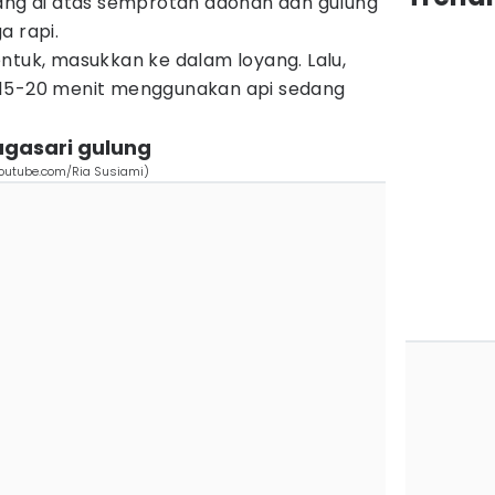
sang di atas semprotan adonan dan gulung
a rapi.
ntuk, masukkan ke dalam loyang. Lalu,
15-20 menit menggunakan api sedang
agasari gulung
outube.com/Ria Susiami)