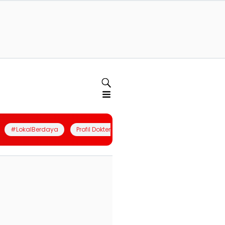
#LokalBerdaya
Profil Dokter
Quiz
Join Community