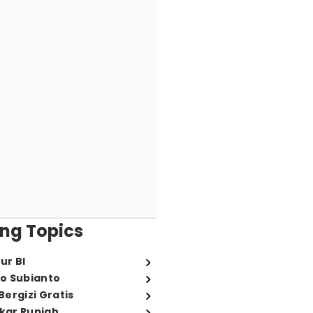
ng Topics
ur BI
o Subianto
ergizi Gratis
ukar Rupiah