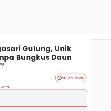
asari Gulung, Unik
anpa Bungkus Daun
ung
Add Us on Google
usiami)