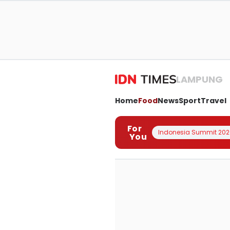
LAMPUNG
Home
Food
News
Sport
Travel
For
Indonesia Summit 202
You