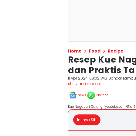
Home
Food
Recipe
Resep Kue Nag
dan Praktis T
11 Apr 2024, 08:02 WIB
Bandar Lamp
shelviana mariatul
News
Channel
Kue Nagasari Gulung (youtube.com/Ria S
Intinya Sih