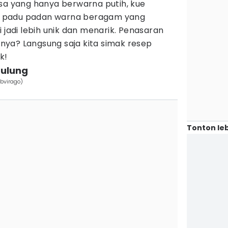
asa yang hanya berwarna putih, kue
iki padu padan warna beragam yang
 jadi lebih unik dan menarik. Penasaran
ya? Langsung saja kita simak resep
k!
gulung
dbvirago)
Tonton leb