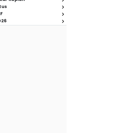
tus
FF
026