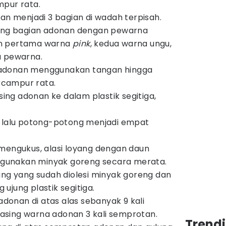
mpur rata.
nan menjadi 3 bagian di wadah terpisah.
sing bagian adonan dengan pewarna
n pertama warna
pink
, kedua warna ungu,
a pewarna.
adonan menggunakan tangan hingga
campur rata.
ng adonan ke dalam plastik segitiga,
, lalu potong-potong menjadi empat
mengukus, alasi loyang dengan daun
nggunakan minyak goreng secara merata.
ang yang sudah diolesi minyak goreng dan
ujung plastik segitiga.
onan di atas alas sebanyak 9 kali
sing warna adonan 3 kali semprotan.
Trend