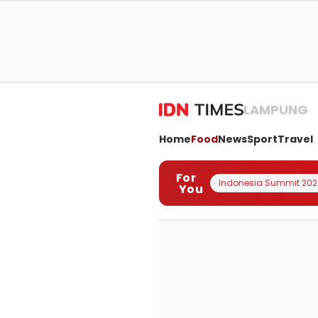
LAMPUNG
Home
Food
News
Sport
Travel
For
Indonesia Summit 202
You