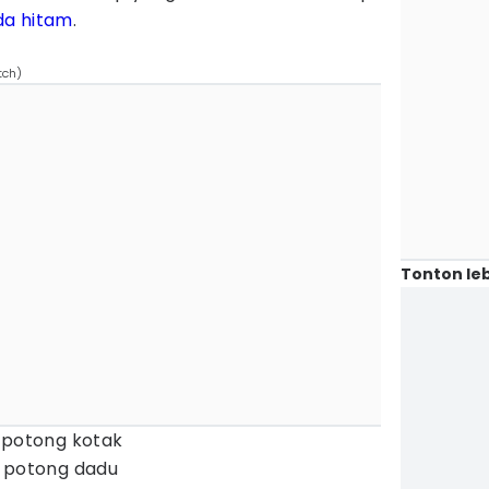
da hitam
.
tch)
Tonton leb
 potong kotak
, potong dadu