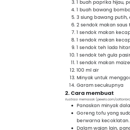
1 buah paprika hijau, 
1 buah bawang bombay, 
3 siung bawang putih,
2 sendok makan saus 
1 sendok makan keca
1 sendok makan kecap
1 sendok teh lada hit
1 sendok teh gula pasi
1 sendok makan maizen
100 ml air
Minyak untuk menggo
Garam secukupnya
2. Cara membuat
ilustrasi memasak (pexels.com/cottonbro
Panaskan minyak dala
Goreng tofu yang suda
berwarna kecoklatan. 
Dalam wajan lain, pan