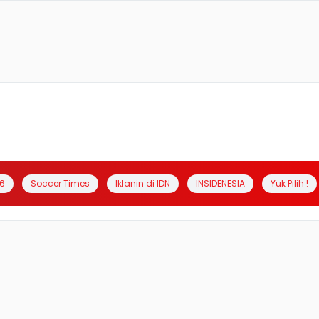
6
Soccer Times
Iklanin di IDN
INSIDENESIA
Yuk Pilih !