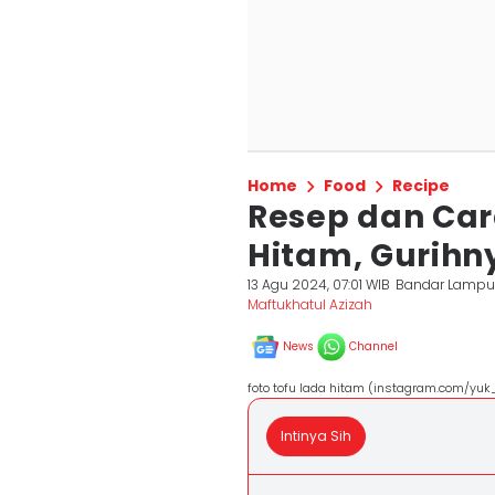
Home
Food
Recipe
Resep dan Car
Hitam, Gurihny
13 Agu 2024, 07:01 WIB
Bandar Lamp
Maftukhatul Azizah
News
Channel
foto tofu lada hitam (instagram.com/yu
Intinya Sih