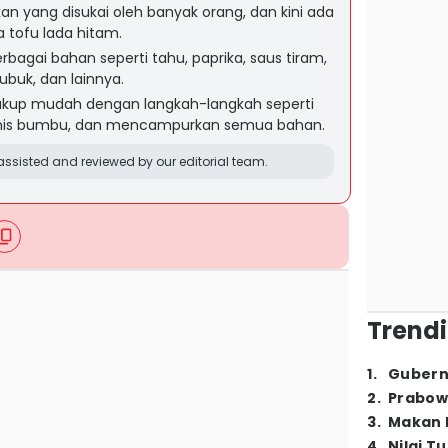
 yang disukai oleh banyak orang, dan kini ada
 tofu lada hitam.
bagai bahan seperti tahu, paprika, saus tiram,
ubuk, dan lainnya.
up mudah dengan langkah-langkah seperti
is bumbu, dan mencampurkan semua bahan.
ssisted and reviewed by our editorial team.
Trendi
1
.
Gubern
2
.
Prabow
3
.
Makan B
4
.
Nilai T