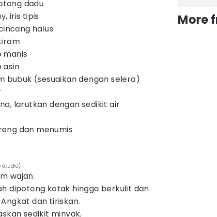
potong dadu
iris tipis
More 
 cincang halus
tiram
p manis
 asin
am bubuk (sesuaikan dengan selera)
r
a, larutkan dengan sedikit air
reng dan menumis
 studio)
m wajan.
h dipotong kotak hingga berkulit dan
Angkat dan tiriskan.
askan sedikit minyak.