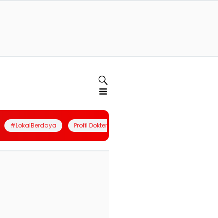
#LokalBerdaya
Profil Dokter
Quiz
Join Community