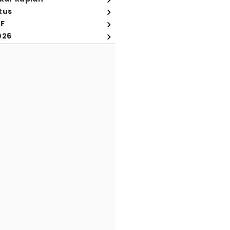
tus
FF
026