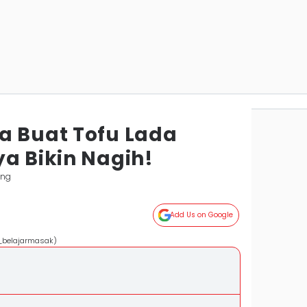
a Buat Tofu Lada
a Bikin Nagih!
ung
Add Us on Google
k_belajarmasak)