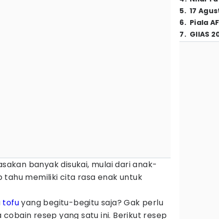
5
.
17 Agus
6
.
Piala A
7
.
GIIAS 2
kan banyak disukai, mulai dari anak-
tahu memiliki cita rasa enak untuk
u
tofu
yang begitu-begitu saja? Gak perlu
a cobain resep yang satu ini. Berikut resep