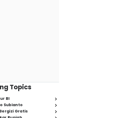
ng Topics
ur BI
o Subianto
ergizi Gratis
ukar Rupiah