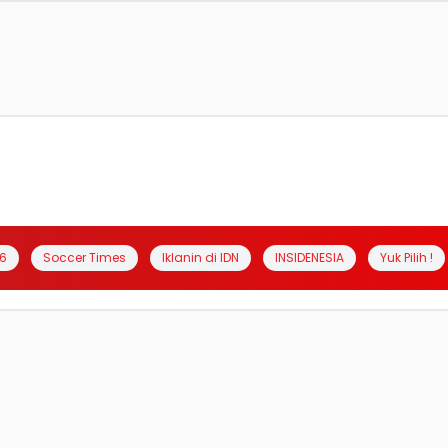
6
Soccer Times
Iklanin di IDN
INSIDENESIA
Yuk Pilih !