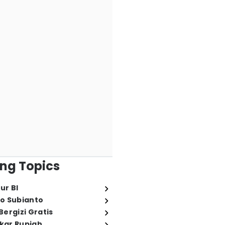
ng Topics
ur BI
o Subianto
ergizi Gratis
ukar Rupiah