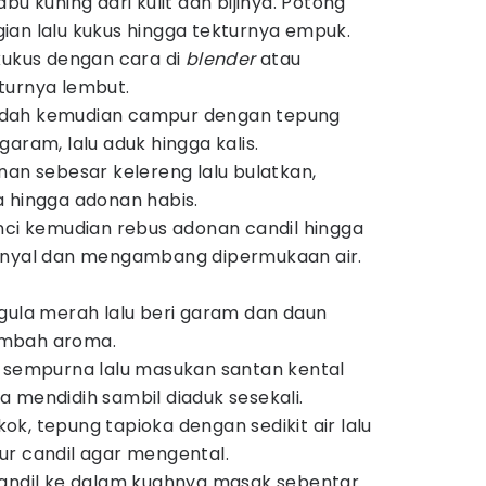
bu kuning dari kulit dan bijinya. Potong
an lalu kukus hingga tekturnya empuk.
kukus dengan cara di
blender
atau
turnya lembut.
dah kemudian campur dengan tepung
aram, lalu aduk hingga kalis.
nan sebesar kelereng lalu bulatkan,
 hingga adonan habis.
nci kemudian rebus adonan candil hingga
enyal dan mengambang dipermukaan air.
gula merah lalu beri garam dan daun
ambah aroma.
r sempurna lalu masukan santan kental
 mendidih sambil diaduk sesekali.
k, tepung tapioka dengan sedikit air lalu
ur candil agar mengental.
candil ke dalam kuahnya masak sebentar