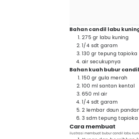
Bahan candil labu kunin
275 gr labu kuning
1/4 sdt garam
130 gr tepung tapioka
air secukupnya
Bahan kuah bubur candil
150 gr gula merah
100 ml santan kental
650 ml air
1/4 sdt garam
2 lembar daun panda
3 sdm tepung tapioka
Cara membuat
ilustrasi membuat bubur candil labu kun