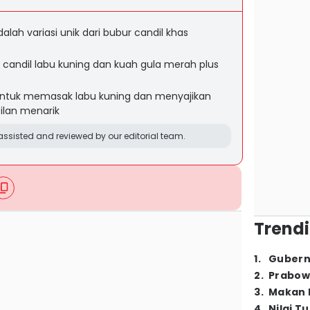
alah variasi unik dari bubur candil khas
candil labu kuning dan kuah gula merah plus
untuk memasak labu kuning dan menyajikan
ilan menarik
ssisted and reviewed by our editorial team.
Trendi
1
.
Gubern
2
.
Prabow
3
.
Makan B
4
.
Nilai T