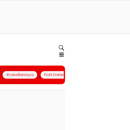
#LokalBerdaya
Profil Dokter
Quiz
Join Community