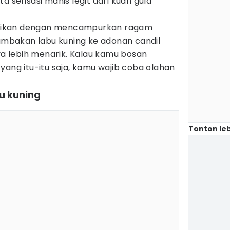
a sensasi manis legit dari kuah gula
riasikan dengan mencampurkan ragam
nambakan labu kuning ke adonan candil
 lebih menarik. Kalau kamu bosan
yang itu-itu saja, kamu wajib coba olahan
u kuning
Tonton leb