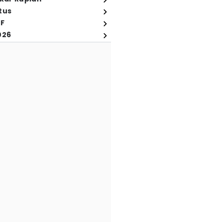
tus
FF
026