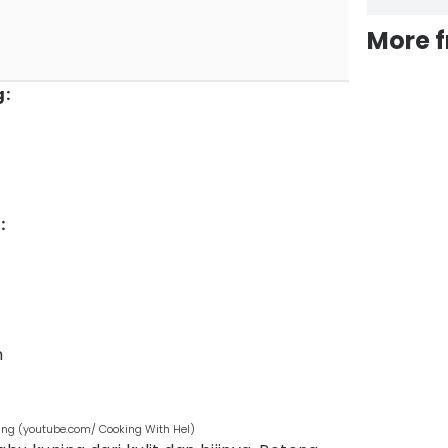
More 
g:
:
n
ing (youtube.com/ Cooking With Hel)