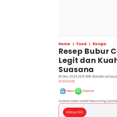
Home
Food
Recipe
Resep Bubur C
Legit dan Ku
Suasana
18 Des 2024, 13:01 WIB
Bandar Lampu
Sri Kurniati
News
Channel
ilustrasi bubur candil labu kuning (yout
Intinya Sih