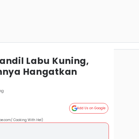
andil Labu Kuning,
ahnya Hangatkan
ng
Add Us on Google
ube.com/ Cooking With Hel)