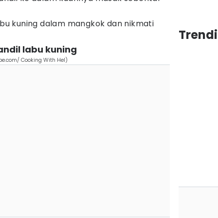
labu kuning dalam mangkok dan nikmati
Trend
ndil labu kuning
ube.com/ Cooking With Hel)