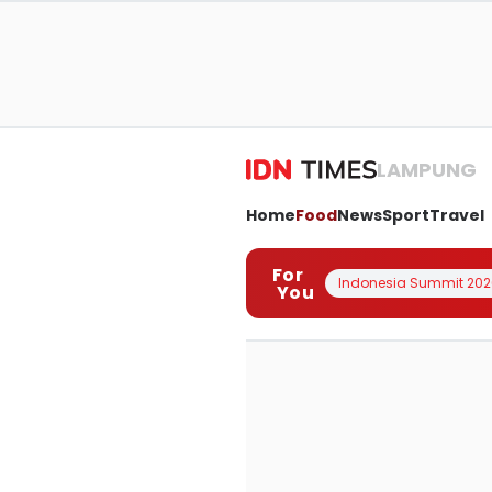
LAMPUNG
Home
Food
News
Sport
Travel
For
Indonesia Summit 202
You