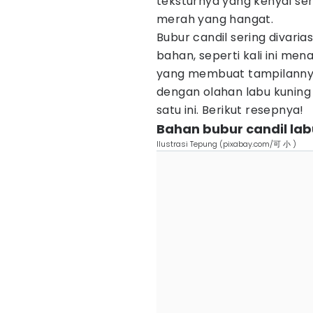
teksturnya yang kenyal sert
merah yang hangat.
Bubur candil sering diva
bahan, seperti kali ini me
yang membuat tampilannya
dengan olahan labu kuning 
satu ini. Berikut resepnya!
Bahan bubur candil lab
Ilustrasi Tepung (pixabay.com/可 小 )