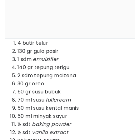
4 butir telur
130 gr gula pasir
1 sdm
emulsifier
140 gr tepung terigu
2 sdm tepung maizena
30 gr oreo
50 gr susu bubuk
70 ml susu
fullcream
50 ml susu kental manis
50 ml minyak sayur
½ sdt
baking powder
½ sdt
vanila extract