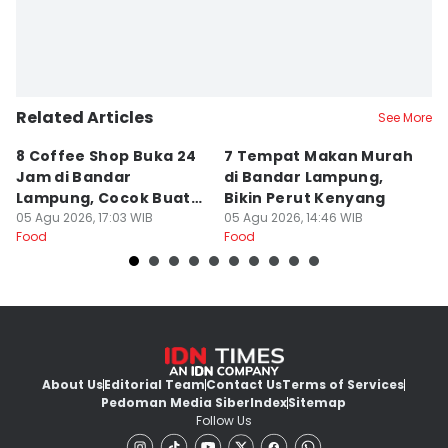
Related Articles
See More
8 Coffee Shop Buka 24
7 Tempat Makan Murah
Ni
Jam di Bandar
di Bandar Lampung,
L
Lampung, Cocok Buat
Bikin Perut Kenyang
J
Begadang
05 Agu 2026, 17:03 WIB
05 Agu 2026, 14:46 WIB
L
29
Food
Food
Fo
About Us
Editorial Team
Contact Us
Terms of Services
Pedoman Media Siber
Index
Sitemap
Follow Us