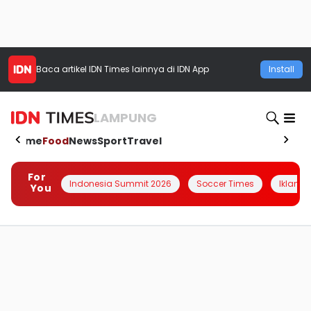
Baca artikel
IDN Times
lainnya di IDN App
Install
LAMPUNG
Home
Food
News
Sport
Travel
For
Indonesia Summit 2026
Soccer Times
Iklanin 
You