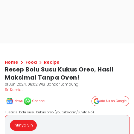
Home
Food
Recipe
Resep Bolu Susu Kukus Oreo, Hasil
Maksimal Tanpa Oven!
01 Jun 2024, 08:02 WIB
Bandar Lampung
Sri Kurniati
News
Channel
Add Us on Google
Ilustrasi bolu susu kukus oreo (youtube.com/Luvita Ho)
Intinya Sih