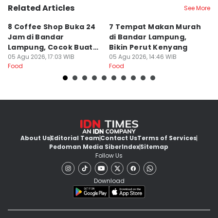
Related Articles
See More
8 Coffee Shop Buka 24
7 Tempat Makan Murah
Ni
Jam di Bandar
di Bandar Lampung,
L
Lampung, Cocok Buat
Bikin Perut Kenyang
J
Begadang
05 Agu 2026, 17:03 WIB
05 Agu 2026, 14:46 WIB
L
29
Food
Food
Fo
About Us
Editorial Team
Contact Us
Terms of Services
Pedoman Media Siber
Index
Sitemap
Follow Us
Download