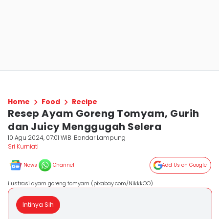
Home
Food
Recipe
Resep Ayam Goreng Tomyam, Gurih
dan Juicy Menggugah Selera
10 Agu 2024, 07:01 WIB
Bandar Lampung
Sri Kurniati
News
Channel
Add Us on Google
ilustrasi ayam goreng tomyam (pixabay.com/NikkkOO)
Intinya Sih