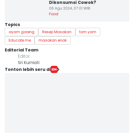
Dikonsumsi Cowok?
06 Agu 2024, 07:01 WIB
Food
Topics
ayam goreng
Resep Masakan
tom yam
Educate me
masakan enak
Editorial Team
Editor
Sri Kurniati
Tonton lebih seru di