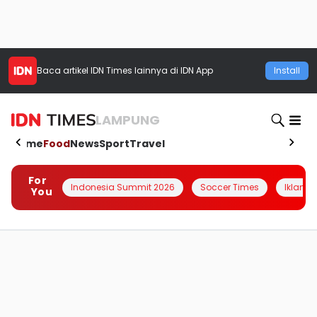
Baca artikel
IDN Times
lainnya di IDN App
Install
LAMPUNG
Home
Food
News
Sport
Travel
For
Indonesia Summit 2026
Soccer Times
Iklanin 
You