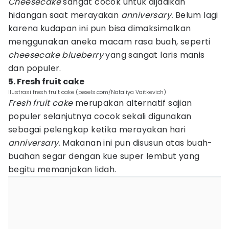
Cheesecake
sangat cocok untuk dijadikan
hidangan saat merayakan
anniversary.
Belum lagi
karena kudapan ini pun bisa dimaksimalkan
menggunakan aneka macam rasa buah, seperti
cheesecake
blueberry
yang sangat laris manis
dan populer.
5. Fresh fruit cake
ilustrasi fresh fruit cake (pexels.com/Nataliya Vaitkevich)
Fresh fruit cake
merupakan alternatif sajian
populer selanjutnya cocok sekali digunakan
sebagai pelengkap ketika merayakan hari
anniversary.
Makanan ini pun disusun atas buah-
buahan segar dengan kue super lembut yang
begitu memanjakan lidah.