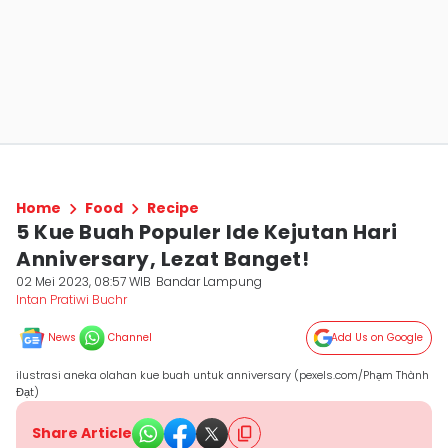
Home
Food
Recipe
5 Kue Buah Populer Ide Kejutan Hari
Anniversary, Lezat Banget!
02 Mei 2023, 08:57 WIB
Bandar Lampung
Intan Pratiwi Buchr
News
Channel
Add Us on Google
ilustrasi aneka olahan kue buah untuk anniversary (pexels.com/Phạm Thành
Đạt)
Share Article