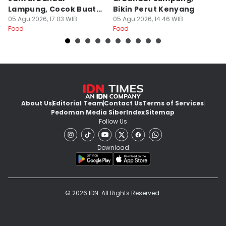
Lampung, Cocok Buat
Bikin Perut Kenyang
J
Begadang
05 Agu 2026, 17:03 WIB
05 Agu 2026, 14:46 WIB
L
29
Food
Food
Fo
About Us
Editorial Team
Contact Us
Terms of Services
Pedoman Media Siber
Index
Sitemap
Follow Us
Download
© 2026 IDN. All Rights Reserved.