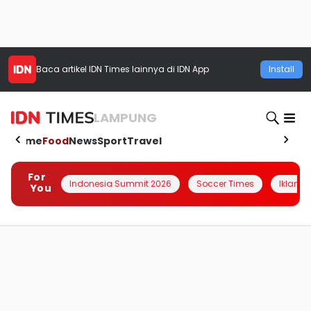
Baca artikel
IDN Times
lainnya di IDN App
Install
LAMPUNG
Home
Food
News
Sport
Travel
For
Indonesia Summit 2026
Soccer Times
Iklanin 
You