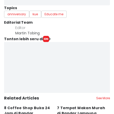
Topics
anniversary
kue
Educate me
Editorial Team
Editor
Martin Tobing
Tonton lebih seru di
Related Articles
See More
8 Coffee Shop Buka 24
7 Tempat Makan Murah
Ni
Jam di Bandar
di Bandar Lampung,
L