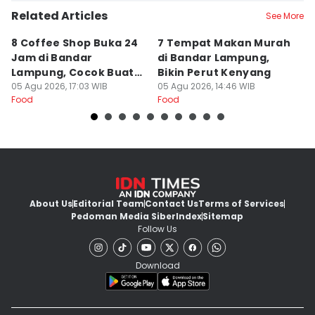
Related Articles
See More
8 Coffee Shop Buka 24
7 Tempat Makan Murah
Ni
Jam di Bandar
di Bandar Lampung,
L
Lampung, Cocok Buat
Bikin Perut Kenyang
J
Begadang
05 Agu 2026, 17:03 WIB
05 Agu 2026, 14:46 WIB
L
29
Food
Food
Fo
About Us
Editorial Team
Contact Us
Terms of Services
Pedoman Media Siber
Index
Sitemap
Follow Us
Download