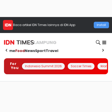
Baca artikel
IDN Times
lainnya di IDN App
Install
LAMPUNG
Home
Food
News
Sport
Travel
For
Indonesia Summit 2026
Soccer Times
Iklanin 
You