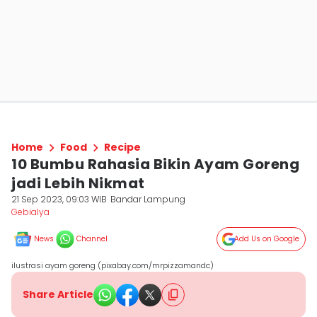
Home
Food
Recipe
10 Bumbu Rahasia Bikin Ayam Goreng
jadi Lebih Nikmat
21 Sep 2023, 09:03 WIB
Bandar Lampung
Gebialya
News
Channel
Add Us on Google
ilustrasi ayam goreng (pixabay.com/mrpizzamandc)
Share Article