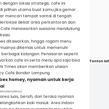
engan lokasi strategis, cafe ini
i pilihan utama buat kamu jika gemar
ar mencari tempat santai di tengah
 Berlokasi dekat area perkantoran dan
ncy Cafe menawarkan suasana mendukung
ksasi.
vibes ditawarkan, hingga ragam menu
muanya dikemas untuk memenuhi
 berbagai kalangan. Penasaran seperti
arkan cafe ini serta menu apa saja bisa
Tonton leb
 IDN Times akan memberikan ulasan
cy Cafe Bandar Lampung.
ibes homey, nyaman untuk kerja
ai
tencytencytency)
rea luas, bersih, dan terasa nyaman
elangkahkan kaki masuk. Area indoor