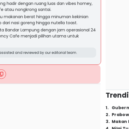
g hadir dengan ruang luas dan vibes homey,
e atau nongkrong santai.
u makanan berat hingga minuman kekinian
 dari nasi goreng hingga nutella toast.
 kota Bandar Lampung dengan jam operasional 24
ncy Cafe menjadi pilihan utama untuk
ssisted and reviewed by our editorial team.
Trendi
1
.
Gubern
2
.
Prabow
3
.
Makan B
4
.
Nilai T