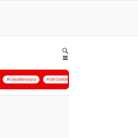
#LokalBerdaya
Profil Dokter
Quiz
Join Community