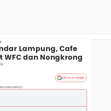
e
andar Lampung, Cafe
at WFC dan Nongkrong
ng
Add Us on Google
tencytencytency)