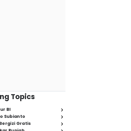
ng Topics
ur BI
o Subianto
ergizi Gratis
ukar Rupiah