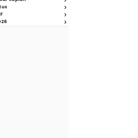
tus
FF
026