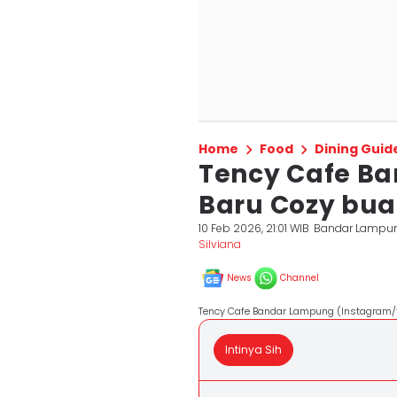
Home
Food
Dining Guid
Tency Cafe B
Baru Cozy bu
10 Feb 2026, 21:01 WIB
Bandar Lampu
Silviana
News
Channel
Tency Cafe Bandar Lampung (Instagram/
Intinya Sih