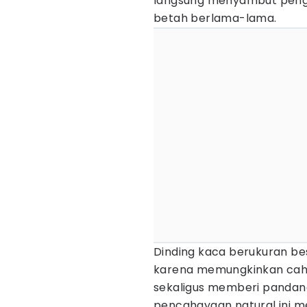
langsung menyambut peng
betah berlama-lama.
Dinding kaca berukuran bes
karena memungkinkan cah
sekaligus memberi pandang
pencahayaan natural ini m