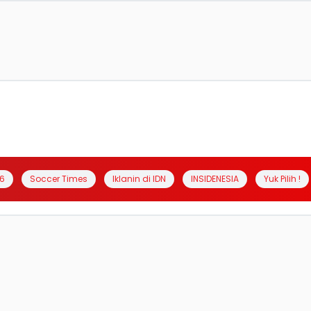
6
Soccer Times
Iklanin di IDN
INSIDENESIA
Yuk Pilih !