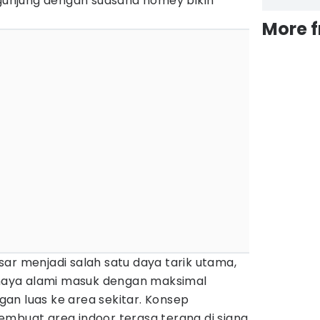
unjung dengan suasana homey bikin
More 
ar menjadi salah satu daya tarik utama,
aya alami masuk dengan maksimal
an luas ke area sekitar. Konsep
embuat area indoor terasa terang di siang