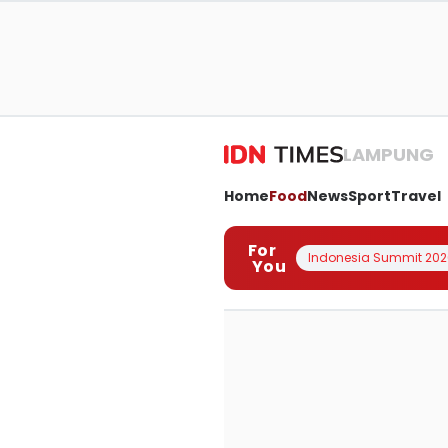
LAMPUNG
Home
Food
News
Sport
Travel
For
Indonesia Summit 202
You