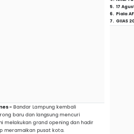
5
.
17 Agus
6
.
Piala A
7
.
GIIAS 2
imes -
Bandar Lampung kembali
ong baru dan langsung mencuri
mi melakukan grand opening dan hadir
iap meramaikan pusat kota.