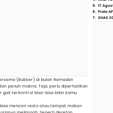
5
.
17 Agus
6
.
Piala A
7
.
GIIAS 2
ersama (Bukber) di bulan Ramadan
n penuh makna. Tapi, perlu diperhatikan
 gak terkontrol bisa-bisa bikin kamu
u bisa mencari resto atau tempat makan
orsinya melimpah. Seperti deretan