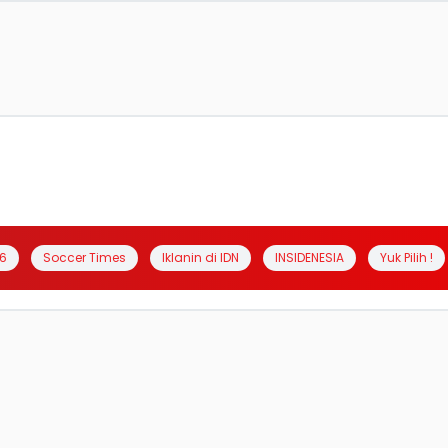
6
Soccer Times
Iklanin di IDN
INSIDENESIA
Yuk Pilih !