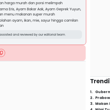
gan harga murah dan porsi melimpah
ma Eris, Ayam Bakar Aak, Ayam Geprek Yuyun,
an menu makanan super murah
lahan ayam, ikan, mie, sayur hingga camilan
an
ssisted and reviewed by our editorial team.
Trendi
1
.
Gubern
2
.
Prabow
3
.
Makan B
4
.
Nilai T