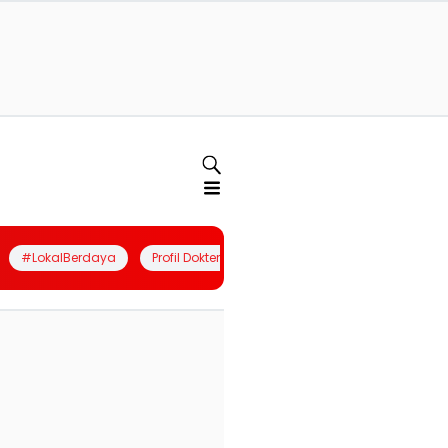
#LokalBerdaya
Profil Dokter
Quiz
Join Community