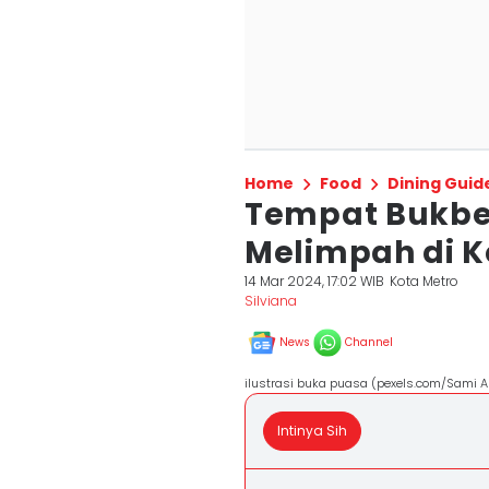
Home
Food
Dining Guid
Tempat Bukber
Melimpah di K
14 Mar 2024, 17:02 WIB
Kota Metro
Silviana
News
Channel
ilustrasi buka puasa (pexels.com/Sami A
Intinya Sih