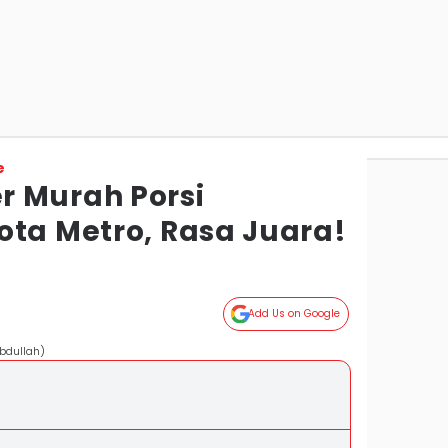
e
 Murah Porsi
ota Metro, Rasa Juara!
Add Us on Google
bdullah)