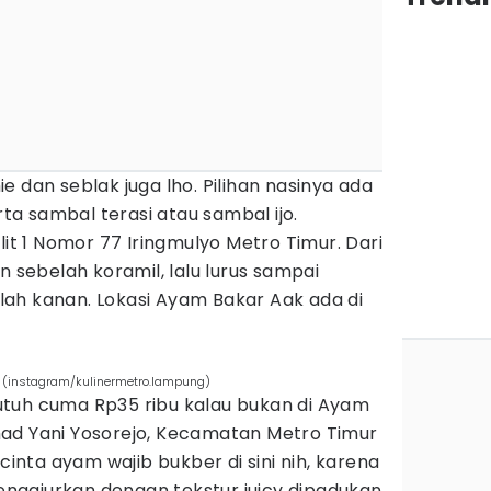
e dan seblak juga lho. Pilihan nasinya ada
rta sambal terasi atau sambal ijo.
lit 1 Nomor 77 Iringmulyo Metro Timur. Dari
n sebelah koramil, lalu lurus sampai
ah kanan. Lokasi Ayam Bakar Aak ada di
 (instagram/kulinermetro.lampung)
tuh cuma Rp35 ribu kalau bukan di Ayam
ad Yani Yosorejo, Kecamatan Metro Timur
ecinta ayam wajib bukber di sini nih, karena
ggiurkan dengan tekstur juicy dipadukan