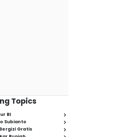
ng Topics
ur BI
o Subianto
ergizi Gratis
ukar Rupiah