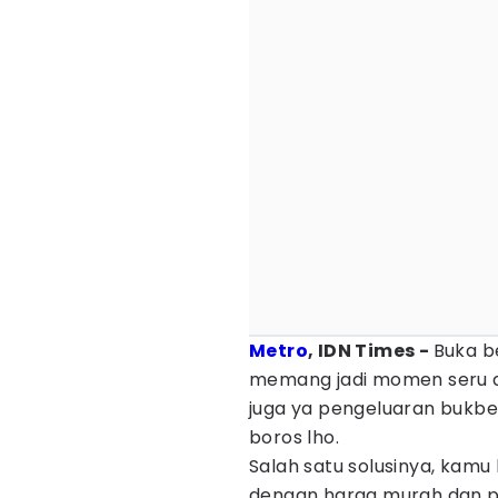
Metro
, IDN Times -
Buka b
memang jadi momen seru da
juga ya pengeluaran bukber
boros lho.
Salah satu solusinya, kam
dengan harga murah dan p