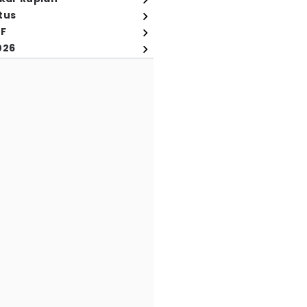
tus
FF
026