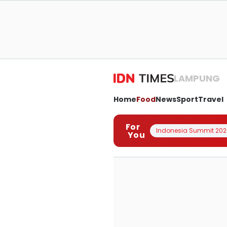
LAMPUNG
Home
Food
News
Sport
Travel
For
Indonesia Summit 202
You