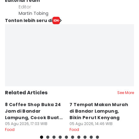
Editorial Team
Editor
Martin Tobing
Tonton lebih seru di
Related Articles
See More
8 Coffee Shop Buka 24
7 Tempat Makan Murah
Ni
Jam di Bandar
di Bandar Lampung,
L
Lampung, Cocok Buat
Bikin Perut Kenyang
J
Begadang
05 Agu 2026, 17:03 WIB
05 Agu 2026, 14:46 WIB
L
29
Food
Food
Fo