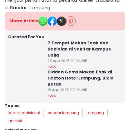
menjadi pilihan utama pecinta kuliner tradisional
di Bandar Lampung.
Share Article
Curated For You
7 Tempat Makan Enak dan
Kekinian di Sekitar Kampus
Unila
26 Agu 2025, 19:02 WIB
Food
Hidden Gems Makan Enak di
Hexton Hotel Lampung, Bikin
Betah
15 Agu 2025, 07:02 WIB
Food
Topics
kuliner tradisional
bandar lampung
Lampung
autentik