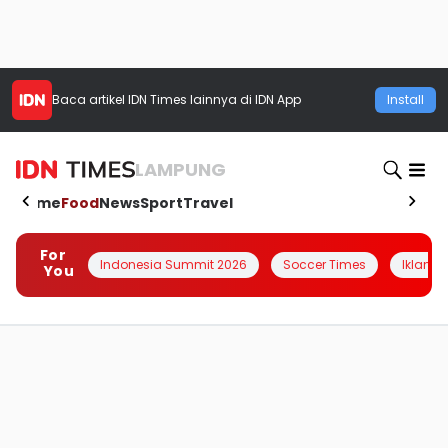
Baca artikel
IDN Times
lainnya di IDN App
Install
LAMPUNG
Home
Food
News
Sport
Travel
For
Indonesia Summit 2026
Soccer Times
Iklanin 
You